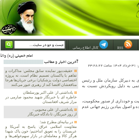
کانال اطلاع رسانی
RSS
امام خمینی (ره) والله اسلام تمامش سیاست است؛ ***** امام شهید: به گفتار امام و کردار امام اهتمام بورزید ***** امام خمینی(ره): ان شاء الله ما اندوه دلمان را در وقت مناسب با انتقام از امریکا و آل سعود برطرف خواهیم
آخرين اخبار و مطالب
23:28:2
حقیقت‌پور نماینده سابق مجلس: مذاکرات و
تفاهم با پاکستان تصمیم نظام است، نه پروژه
ی به دبیرکل سازمان ملل و رئیس
اختصاصی دولت پزشکیان/ برخی جریان‌ها هرجا
منافعشان اقتضا کند از رهبری عبور می‌کنند
اتمی به دلیل رویکردش نسبت به
یادداشتی از: علی اکبر پورسلطان
خاطره ای با خبرنگار شهید محمود صارمی در
لیت و خودداری از صدور محکومیت،
مزار شریف افغانستان
 و اصول بنیادین رژیم جهانی عدم
یادداشتی از: علی محبوبی -
از روز خبرنگار، تا دادگاه خبرنگار
در بیانیه‌ای مطرح شد؛
مقاومت اسلامی عراق: پاسخ به آمریکا و
عربستان را به تعویق انداختیم/ خون پاک شهدا
هرگز کالا و معامله‌ای در بازار سهم‌خواهی‌ها و