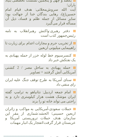
یکصد و چهل و پنجمین نشست تخصصی بنیاد
باران؛
آیت الله سروش‌محلاتی: هدف قیام امام
حسین(ع)، رهایی بندگان خدا از جهالت بود/
سایر مسائل از جمله ظلم و فساد، ذیل آن
مسأله قرار می‌گیرد
دفتر رهبری:واکنش رهبرانقلاب به نامه
رئیس‌جمهور کذب است
از تخریب حرم و مجازات اعدام برای زیارت تا
راهپیمایی میلیونی اربعین
کنسرسیوم خط لوله خزر از حمله پهپادی به
یک نفتکش خبر داد
حمله پهپادی به ساحل مصر / 2 کشتی
آمریکایی آتش گرفتند + تصاویر
سنای آمریکا به طرح توقف جنگ علیه ایران
رای منفی داد
امام جمعه اردبیل: نتانیاهو به ترامپ گفته
ایران موشک هشت هزار کیلومتری دارد و به
راحتی می تواند خانه تو را بزند
حملات سعودی-آمریکایی به مواکب و زائران
اربعین حسینی/ الحشد:شماری از مقر این
سازمان هدف حملات تروریستی آمریکا و
عربستان قرار گرفت/انفجار یک انبار مهمات