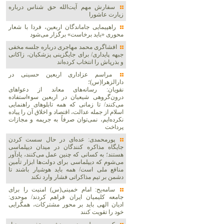
سفارش مهم آیت‌الله حق شناس درباره
زیارت عاشورا
راهپیمایی جاماندگان اربعین، فردا با شعار
محوری «باید برخاست» برگزار می‌شود
افشاگری محمد مهاجری درباره جلسه مخفی
جبهه پایداری/ برای جایگزینی پزشکیان، زاکانی
و بذرپاش را انتخاب کرده‌اند
مراسم عزاداری اربعین حسینی در
دارالزهرا(س)؛
نقویان: رسانه‌های معاند از دعواهای
درون‌گروهی شیعیان در اربعین سوءاستفاده
می‌کنند/ تا زمانی که همه تابلوهای راهنمایی
اسلام از جمله عدالت، اقتصاد و اخلاق آن را پیاده
نکرده‌ایم، نمی‌توان صرفاً به جریمه و مجازات
پرداخت
پورمحمدی: عده‌ای در حال سست کردن
جایگاه مذاکره کنندگان در میدان دیپلماسی
هستند؛ به کسانی که چنین عمل می‌کنند، یادآور
می‌شوم که دیپلماسی برای دولت‌ها ابزار تأمین
منافع ملی است/ همه باید هوشیار باشند تا
دشمن بر تیم مذاکراتی فشار وارد نکند
سامه‌یح: امام خمینی(س) امنیت را برای
جامعه کلیمیان ایران فراهم کردند/ موحدی:
ادیان الهی باید بر محور مشترکات، همگرایی
خود را تقویت کنند