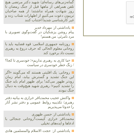
گمانه‌زنی‌های رسانه‌ای/ شهید دکتر مرتضی هیچ
تلفن همراهی از ماهها قبل از جنگ رمضان تا
روز شهادت همراه نداشتند/ از همه صاحبان
تریبون دعوت می‌کنیم از اظهارات شتاب زده و
غیر کارشناسی شدیداً اجتناب کنند
یادداشتی از: مهرداد خدیر
پیام روشن پزشکیان در گفت‌و‌گوی تصویری با
مرد نامرئی: من هستم!
روزنامه جمهوری اسلامی: قوه قضاییه باید با
روحانی معلوم الحالی که حرف دروغ به رهبری
نسبت داد برخورد کند
«ما کاری به رهبری نداریم»؛ خودسری تا کجا؟
/ زنگ خطر خودسری در سیاست
روحانی: یک اقلیتی هستند که می‌گویند «اگر
این جنگ تشدید و گسترش بیابد، امام زمان
زودتر ظهور می‌کند! برای ظهور امام باید جنگ
را تشدید کنیم»/ رهبری شهید هیچ‌وقت به دنبال
جنگ نبودند
واکنش عجیب محمدباقر خرازی به بیانیه دفتر
رهبری/ تکذیبیه روابط عمومی و دفتر نشر آثار
را حدوثا می‌پذیریم
یادداشتی از: حسن ظهوری
محمدباقر خرازی کیست؟روحانی جنجالی با
ادعاها و ایده‌های تخیلی
یادداشتی از: حجت الاسلام والمسلمین هادی