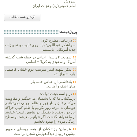
سروش
امام خمینی(ره) و نجات ایران
آرشیو همه مطالب
پربازديدها
در پیامی مطرح کرد؛
سرلشکر عبداللهی: باید روی تابوت و تجهیزات
جدید آمریکایی بایستیم
شهادت ۴ پاسدار ایرانی در حمله شب گذشته
آمریکا و سعودی به کربلا + اسامی
پیکر شهید امیر سرتیپ دوم خلبان کاظمی
وارد شیراز شد
یادداشتی از: عباس خامه یار
میان اشک و آفتاب…
در جلسه هیئت دولت؛
پزشکیان: ما که با دشمنان می‌جنگیم و مقاومت
می‌کنیم تا زیر بار زور و ظلم نرویم، نمی‌توانیم
خودمان به مردم زور بگوییم یا ظلم کنیم، چراکه
این دو رویکرد با یکدیگر در تناقض است/ خداوند
از ما نخواهد گذشت اگر نتوانیم معیشت و سطح
زندگی مردم را بهبود بخشیم
غرویان: پزشکیان از همه روسای جمهور
پیشین در بیان دیدگاههایش شجاع تر است