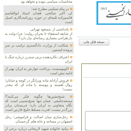
محاسبات سیاسی نبوده و نخواهد بود
در پیام تسلیتی مطرح شد؛
لی اکبر صالحی: فقدان استاد ابوالقاسم
قاسم‌زاده ثلمه‌ای در حوزه روزنامه‌نگاری اصیل
است
یادداشتی از: مسعود تهرانی
از شایعه استعفاء تا بحران روایت؛ چرا دولت به
بازطراحی معماری رسانه‌ای نیاز دارد؟
نسخه قابل چاپ
شکایت از وزارت دادگستری ترامپ بر سر
پرونده اپستین
اعتراف تکان‌دهنده برنی سندرز درباره جنگ با
ایران
اکونومیست: پرداخت عوارض به ایران بهتر از
ادامه تنش است
فروش آزادانه ماده ویرانگر در کوچه و خیابان/
زوال آهسته و پیوسته با ماده ای که مخدر
نیست!
شیخ‌نشین‌ها چگونه فکر می‌کنند؟/
مسجدجامعی: عمان تنها شیخ‌نشینی است که
نگاه متفاوتی به ایران دارد/ عربستان برادر
بزرگ‌تر نیست؛ قدرت مسلط خلیج فارس است
رحل‌سازی میان اصالت و فراموشی؛ رحل
اصفهان در مساجد و خانه های گرجستان
بیانیه خانواده شهید لاریجانی درباره برخی از