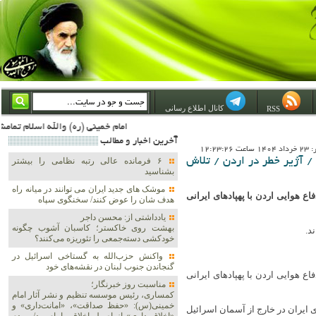
کانال اطلاع رسانی
RSS
امام خمینی (ره) والله اسلام تمامش سیاست است؛ ***** امام شهید: به گفتار امام و کردار امام اهتمام بورزید ***** امام خمینی(ره): ان شاء الله ما اندوه دلمان را در وقت مناسب با انتقام از امریکا و آل سعود برطرف خواهیم ساخت و داغ و حسرت حلاوت این جنایت بزرگ را بر دلشان خواهیم نهاد 1367/4/29 ***** امام خمینی(رحمة الله علیه) : 
آخرين اخبار و مطالب
12:23:2
 / آژیر خطر در اردن / تلاش
۶ فرمانده عالی رتبه نظامی را بیشتر
بشناسید
موشک های جدید ایران می توانند در میانه راه
اع هوایی اردن با پهپادهای ایرانی
هدف شان را عوض کنند/ سخنگوی سپاه
یادداشتی از: محسن داجر
بهشت روی خاکستر؛ کاسبان آشوب چگونه
د.
خودکشی دسته‌جمعی را تئوریزه می‌کنند؟
واکنش حزب‌الله به گستاخی اسرائیل در
گنجاندن جنوب لبنان در نقشه‌های خود
اع هوایی اردن با پهپادهای ایرانی
مناسبت روز خبرنگار؛
کمساری، رئیس موسسه تنظیم و نشر آثار امام
خمینی(س): «حفظ صداقت»، «امانت‌داری» و
ی ایران در خارج از آسمان اسرائیل