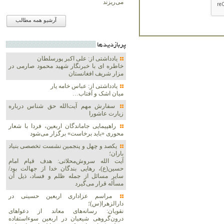
می‌ریزند
آرشیو همه مطالب
پربازديدها
یادداشتی از: علی اکبر پورسلطان
خاطره ای با خبرنگار شهید محمود صارمی در
مزار شریف افغانستان
یادداشتی از: عباس خامه یار
میان اشک و آفتاب…
سفارش مهم آیت‌الله حق شناس درباره
زیارت عاشورا
راهپیمایی جاماندگان اربعین، فردا با شعار
محوری «باید برخاست» برگزار می‌شود
یکصد و چهل و پنجمین نشست تخصصی بنیاد
باران؛
آیت الله سروش‌محلاتی: هدف قیام امام
حسین(ع)، رهایی بندگان خدا از جهالت بود/
سایر مسائل از جمله ظلم و فساد، ذیل آن
مسأله قرار می‌گیرد
مراسم عزاداری اربعین حسینی در
دارالزهرا(س)؛
نقویان: رسانه‌های معاند از دعواهای
درون‌گروهی شیعیان در اربعین سوءاستفاده