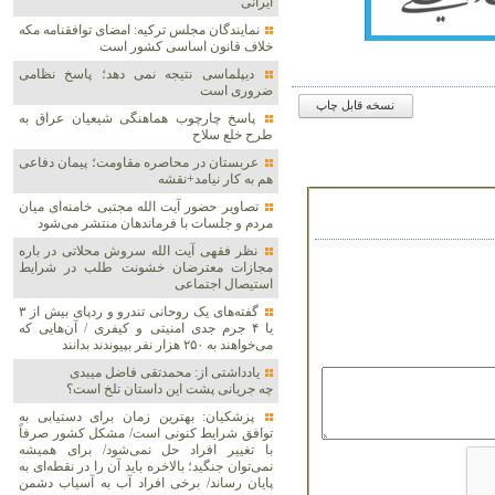
ایرانی
نمایندگان مجلس ترکیه: امضای توافقنامه مکه
خلاف قانون اساسی کشور است
دیپلماسی نتیجه‌ نمی دهد؛ پاسخ نظامی
ضروری است
نسخه قابل چاپ
پاسخ چارچوب هماهنگی شیعیان عراق به
طرح خلع سلاح
عربستان در محاصره مقاومت؛ پیمان دفاعی
هم به کار نیامد+نقشه
تصاویر حضور آیت الله مجتبی خامنه‌ای میان
مردم و جلسات با فرماندهان منتشر می‌شود
نظر فقهی آیت الله سروش محلاتی در باره
مجازات معترضان خشونت طلب در شرایط
استیصال اجتماعی
گفته‌های یک روحانی تندرو و ردپای بیش از ۳
یا ۴ جرم جدی امنیتی و کیفری / آن‌هایی که
می‌خواهند به ۲۵۰ هزار نفر بپیوندند بدانند
یادداشتی از: محمدتقی فاضل میبدی
چه جریانی پشت این داستان تلخ است؟
پزشکیان‌: بهترین زمان برای دستیابی به
توافق شرایط کنونی است/ مشکل کشور صرفاً
با تغییر افراد حل نمی‌شود/ برای همیشه
نمی‌توان جنگید؛ بالاخره باید آن را در نقطه‌ای به
پایان رساند/ برخی افراد آب به آسیاب دشمن