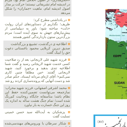
«اخلاق‌مداری» از اصول اخلاقی امام بود/ مردم
در اندیشه امام تشریفاتی نیستند/ حرکت بر مدار
اصول اندیشه امام، ماهیت «جماران» را شکل
می‌دهد
در یادداشتی مطرح کرد؛
ظریف؛ نگذاریم از دستاوردهای ایران روایت
«ذلت» ساخته شود/ باور به دیپلماسی از
پیش‌نیازهای جهش به سوی آینده است/ مردم
بزرگ‌ترین ستون بازدارندگی کشور هستند
اطلاعیه ی درگذشت، تشییع و بزرگداشت
صدیق دیرین کربلایی محمود باغستانی دعوت
حق را لبیک گفت
فرزند شهید علی لاریجانی: بعد از رد صلاحیت
کسی خدمت شهید لاریجانی رسید و گفت شما
اطلاعیه‌ تندی بدهید و برخورد کنید، شهید
لاریجانی گفتند: «من مطلقاً چنین کاری
نمی‌کنم»/ آقای اژه‌ای مردانه ایستاد، حکم صادر
شد و دست آنهایی که پرونده‌سازی کردند رو شد
محمد اشرفی اصفهانی، فرزند شهید محراب:
نمازجمعه می‌توانست تضمین‌کننده حفظ این
نظام باشد/ متأسفانه جایگاه روحانیت کم‌رنگ
شده است/ تمام جنگ هشت ساله به اندازه یک
روز این جنگ خسارت به بار نیاورد
پزشکیان به آیت‌الله سید حسن خمینی
تسلیت گفت
شکار سرطان با ویروس‌های مهندسی‌شده