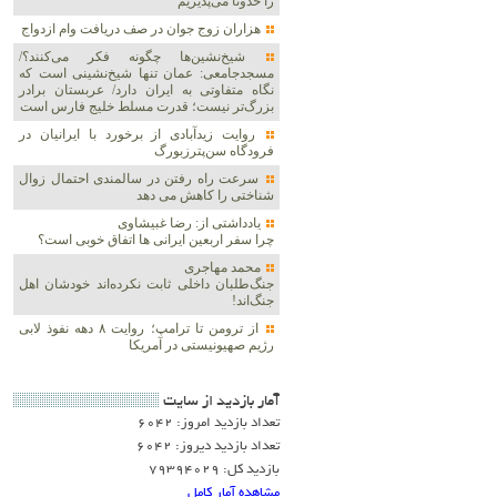
را حدوثا می‌پذیریم
هزاران زوج‌ جوان در صف دریافت وام ازدواج
شیخ‌نشین‌ها چگونه فکر می‌کنند؟/
مسجدجامعی: عمان تنها شیخ‌نشینی است که
نگاه متفاوتی به ایران دارد/ عربستان برادر
بزرگ‌تر نیست؛ قدرت مسلط خلیج فارس است
روایت زیدآبادی از برخورد با ایرانیان در
فرودگاه سن‌پترزبورگ
سرعت راه رفتن در سالمندی احتمال زوال
شناختی را کاهش می دهد
یادداشتی از: رضا غبیشاوی
چرا سفر اربعین ایرانی ها اتفاق خوبی است؟
محمد مهاجری
جنگ‌طلبان داخلی ثابت نکرده‌اند خودشان اهل
جنگ‌اند!
از ترومن تا ترامپ؛ روایت ۸ دهه نفوذ لابی
رژیم صهیونیستی در آمریکا
آمار بازديد از سايت
تعداد بازدید امروز: 6042
تعداد بازدید دیروز: 6042
بازدید کل: 79394029
مشاهده آمار کامل