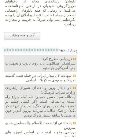
نقویان: رسانه‌های معاند از دعواهای
درون‌گروهی شیعیان در اربعین سوءاستفاده
می‌کنند/ تا زمانی که همه تابلوهای راهنمایی
اسلام از جمله عدالت، اقتصاد و اخلاق آن را پیاده
نکرده‌ایم، نمی‌توان صرفاً به جریمه و مجازات
پرداخت
آرشیو همه مطالب
پربازديدها
در پیامی مطرح کرد؛
سرلشکر عبداللهی: باید روی تابوت و تجهیزات
جدید آمریکایی بایستیم
شهادت ۴ پاسدار ایرانی در حمله شب گذشته
آمریکا و سعودی به کربلا + اسامی
در دیدار وزیر و اعضای شورای راهبردی
وزارت‌ میراث فرهنگی؛
آیت‌الله سید حسن خمینی: نام امام چراغ راه
است/ بی‌انصافی است‌ اگر کسی چشم بر
توفیق دولت‌ در دوران جنگ ببندد و از آن تشکر
نکند/ از جنگ ظالمانه سربلند بیرون آمدیم چون
ما ملتی با سابقه بسیار بزرگ بودیم
یادداشتی از: حجت الاسلام والمسلمین هادی
سروش
بررسی مقوله امنیت بر اساسِ آموزه های
اهل‌بیت