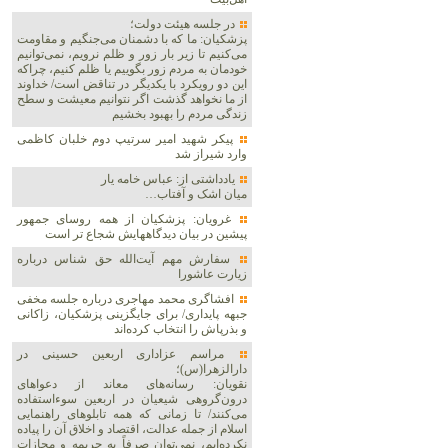
در جلسه هیئت دولت؛
پزشکیان: ما که با دشمنان می‌جنگیم و مقاومت
می‌کنیم تا زیر بار زور و ظلم نرویم، نمی‌توانیم
خودمان به مردم زور بگوییم یا ظلم کنیم، چراکه
این دو رویکرد با یکدیگر در تناقض است/ خداوند
از ما نخواهد گذشت اگر نتوانیم معیشت و سطح
زندگی مردم را بهبود بخشیم
پیکر شهید امیر سرتیپ دوم خلبان کاظمی
وارد شیراز شد
یادداشتی از: عباس خامه یار
میان اشک و آفتاب…
غرویان: پزشکیان از همه روسای جمهور
پیشین در بیان دیدگاههایش شجاع تر است
سفارش مهم آیت‌الله حق شناس درباره
زیارت عاشورا
افشاگری محمد مهاجری درباره جلسه مخفی
جبهه پایداری/ برای جایگزینی پزشکیان، زاکانی
و بذرپاش را انتخاب کرده‌اند
مراسم عزاداری اربعین حسینی در
دارالزهرا(س)؛
نقویان: رسانه‌های معاند از دعواهای
درون‌گروهی شیعیان در اربعین سوءاستفاده
می‌کنند/ تا زمانی که همه تابلوهای راهنمایی
اسلام از جمله عدالت، اقتصاد و اخلاق آن را پیاده
نکرده‌ایم، نمی‌توان صرفاً به جریمه و مجازات