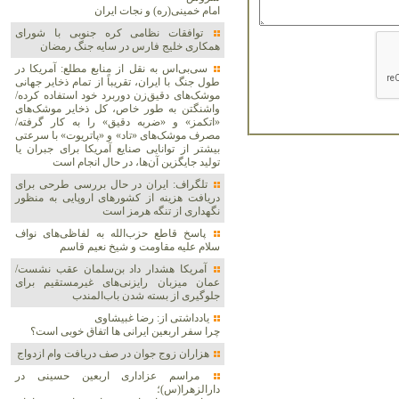
امام خمینی(ره) و نجات ایران
توافقات نظامی کره جنوبی با شورای
همکاری خلیج فارس در سایه جنگ رمضان
سی‌بی‌اس به نقل از منابع مطلع: آمریکا در
طول جنگ با ایران، تقریباً از تمام ذخایر جهانی
موشک‌های دقیق‌زن دوربرد خود استفاده کرده/
واشنگتن به طور خاص، کل ذخایر موشک‌های
«اتکمز» و «ضربه دقیق» را به کار گرفته/
مصرف موشک‌های «تاد» و «پاتریوت» با سرعتی
بیشتر از توانایی صنایع آمریکا برای جبران یا
تولید جایگزین آن‌ها، در حال انجام است
تلگراف: ایران در حال بررسی طرحی برای
دریافت هزینه از کشورهای اروپایی به منظور
نگهداری از تنگه هرمز است
پاسخ قاطع حزب‌الله به لفاظی‌های نواف
سلام علیه مقاومت و شیخ نعیم قاسم
آمریکا هشدار داد بن‌سلمان عقب نشست/
عمان میزبان رایزنی‌های غیرمستقیم برای
جلوگیری از بسته شدن باب‌المندب
یادداشتی از: رضا غبیشاوی
چرا سفر اربعین ایرانی ها اتفاق خوبی است؟
هزاران زوج‌ جوان در صف دریافت وام ازدواج
مراسم عزاداری اربعین حسینی در
دارالزهرا(س)؛