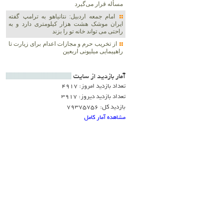
مسأله قرار می‌گیرد
امام جمعه اردبیل: نتانیاهو به ترامپ گفته
ایران موشک هشت هزار کیلومتری دارد و به
راحتی می تواند خانه تو را بزند
از تخریب حرم و مجازات اعدام برای زیارت تا
راهپیمایی میلیونی اربعین
آمار بازديد از سايت
تعداد بازدید امروز: 4917
تعداد بازدید دیروز: 3917
بازدید کل: 79375756
مشاهده آمار کامل