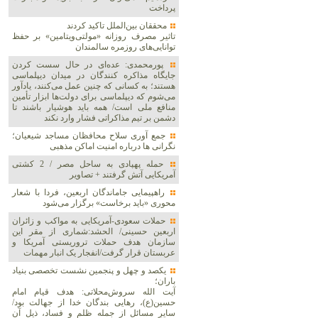
پرداخت
محققان بین‌الملل تاکید کردند
تاثیر مصرف روزانه «مولتی‌ویتامین» بر حفظ
توانایی‌های روزمره سالمندان
پورمحمدی: عده‌ای در حال سست کردن
جایگاه مذاکره کنندگان در میدان دیپلماسی
هستند؛ به کسانی که چنین عمل می‌کنند، یادآور
می‌شوم که دیپلماسی برای دولت‌ها ابزار تأمین
منافع ملی است/ همه باید هوشیار باشند تا
دشمن بر تیم مذاکراتی فشار وارد نکند
جمع آوری سلاح محافظان مساجد شیعیان؛
نگرانی ها درباره امنیت اماکن مذهبی
حمله پهپادی به ساحل مصر / 2 کشتی
آمریکایی آتش گرفتند + تصاویر
راهپیمایی جاماندگان اربعین، فردا با شعار
محوری «باید برخاست» برگزار می‌شود
حملات سعودی-آمریکایی به مواکب و زائران
اربعین حسینی/ الحشد:شماری از مقر این
سازمان هدف حملات تروریستی آمریکا و
عربستان قرار گرفت/انفجار یک انبار مهمات
یکصد و چهل و پنجمین نشست تخصصی بنیاد
باران؛
آیت الله سروش‌محلاتی: هدف قیام امام
حسین(ع)، رهایی بندگان خدا از جهالت بود/
سایر مسائل از جمله ظلم و فساد، ذیل آن