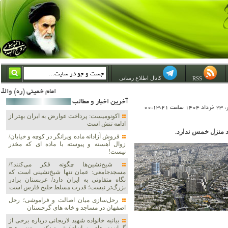
کانال اطلاع رسانی
RSS
امام خمینی (ره) والله اسلام تمامش سیاست است؛ ***** امام شهید: به گفتار امام و کردار امام اهتمام بورزید ***** امام خمینی(ره): ان شاء الله ما اندوه دلمان را در وقت مناسب با انتقام از امریکا و آل سعود برطرف خواهیم ساخت و داغ و
آخرين اخبار و مطالب
00:13:2
اکونومیست: پرداخت عوارض به ایران بهتر از
ادامه تنش است
 منزل ‏خمس ندارد.
فروش آزادانه ماده ویرانگر در کوچه و خیابان/
زوال آهسته و پیوسته با ماده ای که مخدر
نیست!
شیخ‌نشین‌ها چگونه فکر می‌کنند؟/
مسجدجامعی: عمان تنها شیخ‌نشینی است که
نگاه متفاوتی به ایران دارد/ عربستان برادر
بزرگ‌تر نیست؛ قدرت مسلط خلیج فارس است
رحل‌سازی میان اصالت و فراموشی؛ رحل
اصفهان در مساجد و خانه های گرجستان
بیانیه خانواده شهید لاریجانی درباره برخی از