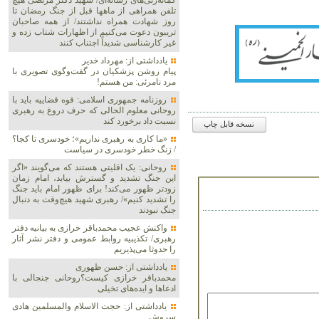
گمانه‌زنی‌های رسانه‌ای/ شهید دکتر مرتضی هیچ
تلفن همراهی از ماهها قبل از جنگ رمضان تا
روز شهادت همراه نداشتند/ از همه صاحبان
تریبون دعوت می‌کنیم از اظهارات شتاب زده و
غیر کارشناسی شدیداً اجتناب کنند
یادداشتی از: مهرداد خدیر
پیام روشن پزشکیان در گفت‌و‌گوی تصویری با
مرد نامرئی: من هستم!
روزنامه جمهوری اسلامی: قوه قضاییه باید با
روحانی معلوم الحالی که حرف دروغ به رهبری
نسبت داد برخورد کند
نسخه قابل چاپ
«ما کاری به رهبری نداریم»؛ خودسری تا کجا؟
/ زنگ خطر خودسری در سیاست
روحانی: یک اقلیتی هستند که می‌گویند «اگر
این جنگ تشدید و گسترش بیابد، امام زمان
زودتر ظهور می‌کند! برای ظهور امام باید جنگ
را تشدید کنیم»/ رهبری شهید هیچ‌وقت به دنبال
جنگ نبودند
واکنش عجیب محمدباقر خرازی به بیانیه دفتر
رهبری/ تکذیبیه روابط عمومی و دفتر نشر آثار
را حدوثا می‌پذیریم
یادداشتی از: حسن ظهوری
محمدباقر خرازی کیست؟روحانی جنجالی با
ادعاها و ایده‌های تخیلی
یادداشتی از: حجت الاسلام والمسلمین هادی
سروش