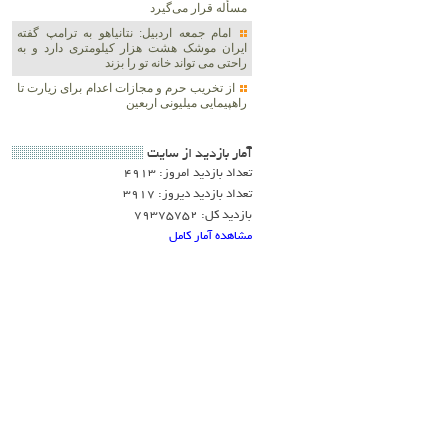
مسأله قرار می‌گیرد
امام جمعه اردبیل: نتانیاهو به ترامپ گفته
ایران موشک هشت هزار کیلومتری دارد و به
راحتی می تواند خانه تو را بزند
از تخریب حرم و مجازات اعدام برای زیارت تا
راهپیمایی میلیونی اربعین
آمار بازديد از سايت
تعداد بازدید امروز: 4913
تعداد بازدید دیروز: 3917
بازدید کل: 79375752
مشاهده آمار کامل