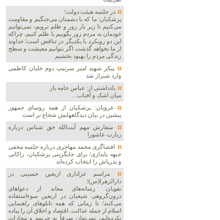
در جلسه هیئت دولت؛
پزشکیان: ما که با دشمنان می‌جنگیم و مقاومت
می‌کنیم تا زیر بار زور و ظلم نرویم، نمی‌توانیم
خودمان به مردم زور بگوییم یا ظلم کنیم، چراکه
این دو رویکرد با یکدیگر در تناقض است/ خداوند
از ما نخواهد گذشت اگر نتوانیم معیشت و سطح
زندگی مردم را بهبود بخشیم
پیکر شهید امیر سرتیپ دوم خلبان کاظمی
وارد شیراز شد
یادداشتی از: عباس خامه یار
میان اشک و آفتاب…
غرویان: پزشکیان از همه روسای جمهور
پیشین در بیان دیدگاههایش شجاع تر است
سفارش مهم آیت‌الله حق شناس درباره
زیارت عاشورا
افشاگری محمد مهاجری درباره جلسه مخفی
جبهه پایداری/ برای جایگزینی پزشکیان، زاکانی
و بذرپاش را انتخاب کرده‌اند
مراسم عزاداری اربعین حسینی در
دارالزهرا(س)؛
نقویان: رسانه‌های معاند از دعواهای
درون‌گروهی شیعیان در اربعین سوءاستفاده
می‌کنند/ تا زمانی که همه تابلوهای راهنمایی
اسلام از جمله عدالت، اقتصاد و اخلاق آن را پیاده
نکرده‌ایم، نمی‌توان صرفاً به جریمه و مجازات