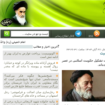
کانال اطلاع رسانی
RSS
امام خمینی (ره) والله اسلام تمامش سیاست است؛ ***** امام شهید: به گفتار امام و کردار امام اهتمام بورزید ***** امام خمینی(ره): ان شاء الله ما اندوه دلمان را در وقت مناسب با انتقام از امریکا و آل سعود برطرف خواهیم ساخت 
آخرين اخبار و مطالب
اعت 23:26:31
بت
اکونومیست: پرداخت عوارض به ایران بهتر از
ادامه تنش است
ورت تشکیل حکومت اسلامی در عصر
فروش آزادانه ماده ویرانگر در کوچه و خیابان/
‌اند.
زوال آهسته و پیوسته با ماده ای که مخدر
نیست!
شیخ‌نشین‌ها چگونه فکر می‌کنند؟/
مسجدجامعی: عمان تنها شیخ‌نشینی است که
نگاه متفاوتی به ایران دارد/ عربستان برادر
بزرگ‌تر نیست؛ قدرت مسلط خلیج فارس است
رحل‌سازی میان اصالت و فراموشی؛ رحل
اصفهان در مساجد و خانه های گرجستان
بیانیه خانواده شهید لاریجانی درباره برخی از