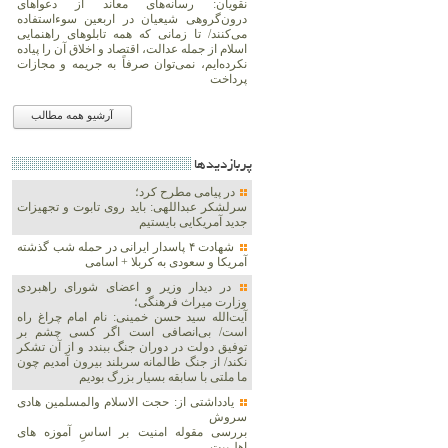
نقویان: رسانه‌های معاند از دعواهای
درون‌گروهی شیعیان در اربعین سوءاستفاده
می‌کنند/ تا زمانی که همه تابلوهای راهنمایی
اسلام از جمله عدالت، اقتصاد و اخلاق آن را پیاده
نکرده‌ایم، نمی‌توان صرفاً به جریمه و مجازات
پرداخت
آرشیو همه مطالب
پربازديدها
در پیامی مطرح کرد؛
سرلشکر عبداللهی: باید روی تابوت و تجهیزات
جدید آمریکایی بایستیم
شهادت ۴ پاسدار ایرانی در حمله شب گذشته
آمریکا و سعودی به کربلا + اسامی
در دیدار وزیر و اعضای شورای راهبردی
وزارت‌ میراث فرهنگی؛
آیت‌الله سید حسن خمینی: نام امام چراغ راه
است/ بی‌انصافی است‌ اگر کسی چشم بر
توفیق دولت‌ در دوران جنگ ببندد و از آن تشکر
نکند/ از جنگ ظالمانه سربلند بیرون آمدیم چون
ما ملتی با سابقه بسیار بزرگ بودیم
یادداشتی از: حجت الاسلام والمسلمین هادی
سروش
بررسی مقوله امنیت بر اساسِ آموزه های
اهل‌بیت