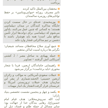
پرداخت
محققان بین‌الملل تاکید کردند
تاثیر مصرف روزانه «مولتی‌ویتامین» بر حفظ
توانایی‌های روزمره سالمندان
پورمحمدی: عده‌ای در حال سست کردن
جایگاه مذاکره کنندگان در میدان دیپلماسی
هستند؛ به کسانی که چنین عمل می‌کنند، یادآور
می‌شوم که دیپلماسی برای دولت‌ها ابزار تأمین
منافع ملی است/ همه باید هوشیار باشند تا
دشمن بر تیم مذاکراتی فشار وارد نکند
جمع آوری سلاح محافظان مساجد شیعیان؛
نگرانی ها درباره امنیت اماکن مذهبی
حمله پهپادی به ساحل مصر / 2 کشتی
آمریکایی آتش گرفتند + تصاویر
راهپیمایی جاماندگان اربعین، فردا با شعار
محوری «باید برخاست» برگزار می‌شود
حملات سعودی-آمریکایی به مواکب و زائران
اربعین حسینی/ الحشد:شماری از مقر این
سازمان هدف حملات تروریستی آمریکا و
عربستان قرار گرفت/انفجار یک انبار مهمات
یکصد و چهل و پنجمین نشست تخصصی بنیاد
باران؛
آیت الله سروش‌محلاتی: هدف قیام امام
حسین(ع)، رهایی بندگان خدا از جهالت بود/
سایر مسائل از جمله ظلم و فساد، ذیل آن