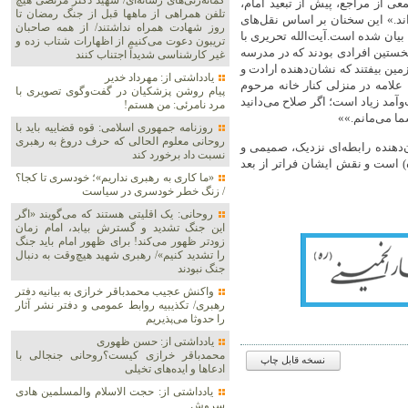
گمانه‌زنی‌های رسانه‌ای/ شهید دکتر مرتضی هیچ
ی از مراجع، پیش از تبعید امام،
تلفن همراهی از ماهها قبل از جنگ رمضان تا
د.» این سخنان بر اساس نقل‌های
روز شهادت همراه نداشتند/ از همه صاحبان
 بیان شده است.آیت‌الله تحریری با
تریبون دعوت می‌کنیم از اظهارات شتاب زده و
نخستین افرادی بودند که در مدرسه
غیر کارشناسی شدیداً اجتناب کنند
ین بیفتند که نشان‌دهنده ارادت و
یادداشتی از: مهرداد خدیر
 علامه در منزلی کنار خانه مرحوم
پیام روشن پزشکیان در گفت‌و‌گوی تصویری با
وآمد زیاد است؛ اگر صلاح می‌دانید
مرد نامرئی: من هستم!
شما می‌مانم.»»
روزنامه جمهوری اسلامی: قوه قضاییه باید با
روحانی معلوم الحالی که حرف دروغ به رهبری
ان‌دهنده رابطه‌ای نزدیک، صمیمی و
نسبت داد برخورد کند
) است و نقش ایشان فراتر از بعد
«ما کاری به رهبری نداریم»؛ خودسری تا کجا؟
/ زنگ خطر خودسری در سیاست
روحانی: یک اقلیتی هستند که می‌گویند «اگر
این جنگ تشدید و گسترش بیابد، امام زمان
زودتر ظهور می‌کند! برای ظهور امام باید جنگ
را تشدید کنیم»/ رهبری شهید هیچ‌وقت به دنبال
جنگ نبودند
واکنش عجیب محمدباقر خرازی به بیانیه دفتر
رهبری/ تکذیبیه روابط عمومی و دفتر نشر آثار
را حدوثا می‌پذیریم
یادداشتی از: حسن ظهوری
محمدباقر خرازی کیست؟روحانی جنجالی با
نسخه قابل چاپ
ادعاها و ایده‌های تخیلی
یادداشتی از: حجت الاسلام والمسلمین هادی
سروش