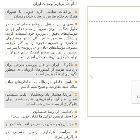
امام خمینی(ره) و نجات ایران
توافقات نظامی کره جنوبی با شورای
همکاری خلیج فارس در سایه جنگ رمضان
سی‌بی‌اس به نقل از منابع مطلع: آمریکا در
طول جنگ با ایران، تقریباً از تمام ذخایر جهانی
موشک‌های دقیق‌زن دوربرد خود استفاده کرده/
واشنگتن به طور خاص، کل ذخایر موشک‌های
«اتکمز» و «ضربه دقیق» را به کار گرفته/
مصرف موشک‌های «تاد» و «پاتریوت» با سرعتی
بیشتر از توانایی صنایع آمریکا برای جبران یا
تولید جایگزین آن‌ها، در حال انجام است
تلگراف: ایران در حال بررسی طرحی برای
دریافت هزینه از کشورهای اروپایی به منظور
نگهداری از تنگه هرمز است
پاسخ قاطع حزب‌الله به لفاظی‌های نواف
سلام علیه مقاومت و شیخ نعیم قاسم
آمریکا هشدار داد بن‌سلمان عقب نشست/
عمان میزبان رایزنی‌های غیرمستقیم برای
جلوگیری از بسته شدن باب‌المندب
یادداشتی از: رضا غبیشاوی
چرا سفر اربعین ایرانی ها اتفاق خوبی است؟
هزاران زوج‌ جوان در صف دریافت وام ازدواج
مراسم عزاداری اربعین حسینی در
دارالزهرا(س)؛