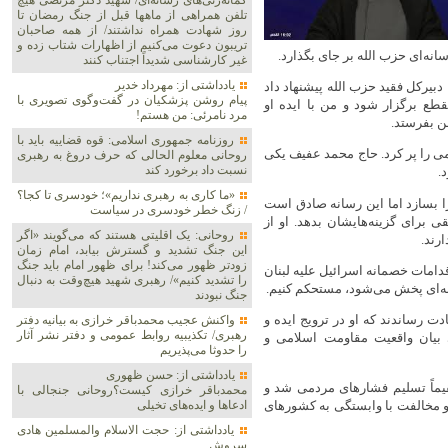
گمانه‌زنی‌های رسانه‌ای/ شهید دکتر مرتضی هیچ
تلفن همراهی از ماهها قبل از جنگ رمضان تا
روز شهادت همراه نداشتند/ از همه صاحبان
تریبون دعوت می‌کنیم از اظهارات شتاب زده و
انه‌ای حزب الله بر جای بگذارد.
غیر کارشناسی شدیداً اجتناب کنند
یادداشتی از: مهرداد خدیر
بیرکل فقید حزب الله پیشنهاد داد
پیام روشن پزشکیان در گفت‌و‌گوی تصویری با
طع برگزار شود و من با ایده او
مرد نامرئی: من هستم!
ن بفرستد.
روزنامه جمهوری اسلامی: قوه قضاییه باید با
ی را پر کرد. حاج محمد عفیف یکی
روحانی معلوم الحالی که حرف دروغ به رهبری
نسبت داد برخورد کند
.
«ما کاری به رهبری نداریم»؛ خودسری تا کجا؟
ا بسازد اما این رسانه صادق است
/ زنگ خطر خودسری در سیاست
 برای گزینه‌هایشان بدهد. او از
روحانی: یک اقلیتی هستند که می‌گویند «اگر
رند.
این جنگ تشدید و گسترش بیابد، امام زمان
زودتر ظهور می‌کند! برای ظهور امام باید جنگ
قدامات خصمانه اسرائیل علیه لبنان
را تشدید کنیم»/ رهبری شهید هیچ‌وقت به دنبال
انه‌ای پخش می‌شود، مستحکم کنیم.
جنگ نبودند
ت رساندند که او در ترویج ایده و
واکنش عجیب محمدباقر خرازی به بیانیه دفتر
رهبری/ تکذیبیه روابط عمومی و دفتر نشر آثار
بیان واقعیت مقاومت اسلامی و
را حدوثا می‌پذیریم
یادداشتی از: حسن ظهوری
قیماً تسلیم فشارهای مردمی شد و
محمدباقر خرازی کیست؟روحانی جنجالی با
 و مخالفت با وابستگی به کشورهای
ادعاها و ایده‌های تخیلی
یادداشتی از: حجت الاسلام والمسلمین هادی
سروش