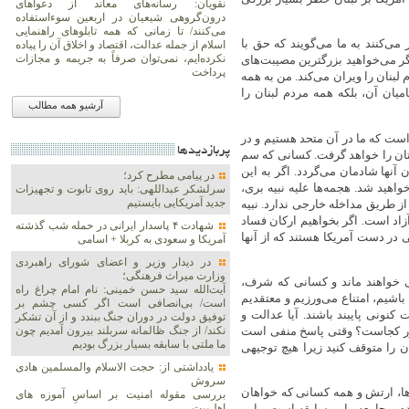
نقویان: رسانه‌های معاند از دعواهای
درون‌گروهی شیعیان در اربعین سوءاستفاده
می‌کنند/ تا زمانی که همه تابلوهای راهنمایی
می‌کنند به ما می‌گویند که حق با
اسلام از جمله عدالت، اقتصاد و اخلاق آن را پیاده
نکرده‌ایم، نمی‌توان صرفاً به جریمه و مجازات
گر می‌خواهید بزرگترین مصیبت‌های
پرداخت
لبنان را ویران می‌کند. من به همه
یان آن، بلکه همه مردم لبنان را
آرشیو همه مطالب
ست که ما در آن متحد هستیم و در
پربازديدها
دتان را خواهد گرفت. کسانی که سم
آنها شادمان می‌گردد. اگر به این
در پیامی مطرح کرد؛
هید شد. هجمه‌ها علیه نبیه بری،
سرلشکر عبداللهی: باید روی تابوت و تجهیزات
جدید آمریکایی بایستیم
ز طریق مداخله خارجی ندارد. نبیه
زاد است. اگر بخواهیم ارکان فساد
شهادت ۴ پاسدار ایرانی در حمله شب گذشته
ی در دست آمریکا هستند که از آنها
آمریکا و سعودی به کربلا + اسامی
در دیدار وزیر و اعضای شورای راهبردی
وزارت‌ میراث فرهنگی؛
 خواهند ماند و کسانی که شرف،
آیت‌الله سید حسن خمینی: نام امام چراغ راه
باشیم، امتناع می‌ورزیم و معتقدیم
است/ بی‌انصافی است‌ اگر کسی چشم بر
 کنونی پایبند باشند. آیا عدالت و
توفیق دولت‌ در دوران جنگ ببندد و از آن تشکر
شور کجاست؟ وقتی پاسخ منفی است
نکند/ از جنگ ظالمانه سربلند بیرون آمدیم چون
ما ملتی با سابقه بسیار بزرگ بودیم
ن را متوقف کنید زیرا هیچ توجیهی
یادداشتی از: حجت الاسلام والمسلمین هادی
سروش
ها، ارتش و همه کسانی که خواهان
بررسی مقوله امنیت بر اساسِ آموزه های
اهل‌بیت
م و جامعه ما بی‌سابقه است و این