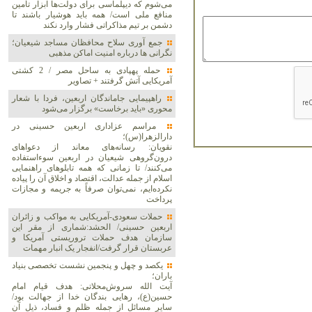
می‌شوم که دیپلماسی برای دولت‌ها ابزار تأمین
منافع ملی است/ همه باید هوشیار باشند تا
دشمن بر تیم مذاکراتی فشار وارد نکند
جمع آوری سلاح محافظان مساجد شیعیان؛
نگرانی ها درباره امنیت اماکن مذهبی
حمله پهپادی به ساحل مصر / 2 کشتی
آمریکایی آتش گرفتند + تصاویر
راهپیمایی جاماندگان اربعین، فردا با شعار
محوری «باید برخاست» برگزار می‌شود
مراسم عزاداری اربعین حسینی در
دارالزهرا(س)؛
نقویان: رسانه‌های معاند از دعواهای
درون‌گروهی شیعیان در اربعین سوءاستفاده
می‌کنند/ تا زمانی که همه تابلوهای راهنمایی
اسلام از جمله عدالت، اقتصاد و اخلاق آن را پیاده
نکرده‌ایم، نمی‌توان صرفاً به جریمه و مجازات
پرداخت
حملات سعودی-آمریکایی به مواکب و زائران
اربعین حسینی/ الحشد:شماری از مقر این
سازمان هدف حملات تروریستی آمریکا و
عربستان قرار گرفت/انفجار یک انبار مهمات
یکصد و چهل و پنجمین نشست تخصصی بنیاد
باران؛
آیت الله سروش‌محلاتی: هدف قیام امام
حسین(ع)، رهایی بندگان خدا از جهالت بود/
سایر مسائل از جمله ظلم و فساد، ذیل آن