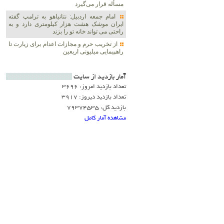
مسأله قرار می‌گیرد
امام جمعه اردبیل: نتانیاهو به ترامپ گفته
ایران موشک هشت هزار کیلومتری دارد و به
راحتی می تواند خانه تو را بزند
از تخریب حرم و مجازات اعدام برای زیارت تا
راهپیمایی میلیونی اربعین
آمار بازديد از سايت
تعداد بازدید امروز: 3696
تعداد بازدید دیروز: 3917
بازدید کل: 79374535
مشاهده آمار کامل