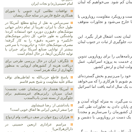
ان کم شود. می‌خواهیم که لبنان
امام خمینی(ره) و نجات ایران
توافقات نظامی کره جنوبی با شورای
همکاری خلیج فارس در سایه جنگ رمضان
ست و رویکرد مقاومت، رویارویی با
 خارج می‌شود و تجاوزات متوقف
سی‌بی‌اس به نقل از منابع مطلع: آمریکا در
طول جنگ با ایران، تقریباً از تمام ذخایر جهانی
موشک‌های دقیق‌زن دوربرد خود استفاده کرده/
واشنگتن به طور خاص، کل ذخایر موشک‌های
 لبنان تحت اشغال قرار بگیرد. این
«اتکمز» و «ضربه دقیق» را به کار گرفته/
ت، جلوگیری از ثبات در جنوب لبنان
مصرف موشک‌های «تاد» و «پاتریوت» با سرعتی
بیشتر از توانایی صنایع آمریکا برای جبران یا
تولید جایگزین آن‌ها، در حال انجام است
امه‌هایی را برای رویارویی تدوین
تلگراف: ایران در حال بررسی طرحی برای
رای خدمت به پروژه اسرائیلی، عمل
دریافت هزینه از کشورهای اروپایی به منظور
ولت لبنان و ارتش کشور.
نگهداری از تنگه هرمز است
ود را می‌زنیم و بخش گسترده‌ای
پاسخ قاطع حزب‌الله به لفاظی‌های نواف
یم شویم تا هرکاری را که می‌خواهد
سلام علیه مقاومت و شیخ نعیم قاسم
ت یک سال ادامه یافت اما اسرائیل
آمریکا هشدار داد بن‌سلمان عقب نشست/
عمان میزبان رایزنی‌های غیرمستقیم برای
جلوگیری از بسته شدن باب‌المندب
 می‌گیرد، به منزله کوتاه آمدن و
یادداشتی از: رضا غبیشاوی
ی پایان دادن به تجاوزات طی کند،
چرا سفر اربعین ایرانی ها اتفاق خوبی است؟
لال کشورمان را می‌سازیم و مجدداً
 یک دست در رویارویی با دشمن و
هزاران زوج‌ جوان در صف دریافت وام ازدواج
مراسم عزاداری اربعین حسینی در
دارالزهرا(س)؛
مریکا بر لبنان خطر بسیار بزرگی