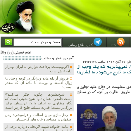
کانال اطلاع رسانی
RSS
امام خمینی (ره) والله اسلام تمامش سیاست است؛ ***** امام شهید: به گفتار امام و کردار امام اهتمام بورزید ***** امام خمینی(ره): ان شاء الله ما اندوه دلمان را در وقت مناسب با انتقام از امریکا و آل سعود برطرف خواهیم ساخ
آخرين اخبار و مطالب
اعت 22:26:48
د/ نمی‌پذیریم که یک وجب از
اکونومیست: پرداخت عوارض به ایران بهتر از
ادامه تنش است
 ما خارج می‌شود/ ما فشارها
فروش آزادانه ماده ویرانگر در کوچه و خیابان/
زوال آهسته و پیوسته با ماده ای که مخدر
ق مقاومت در دفاع علیه تجاوز و
نیست!
از طریق نظارت بر آنچه که در سطح
شیخ‌نشین‌ها چگونه فکر می‌کنند؟/
مسجدجامعی: عمان تنها شیخ‌نشینی است که
نگاه متفاوتی به ایران دارد/ عربستان برادر
بزرگ‌تر نیست؛ قدرت مسلط خلیج فارس است
رحل‌سازی میان اصالت و فراموشی؛ رحل
اصفهان در مساجد و خانه های گرجستان
بیانیه خانواده شهید لاریجانی درباره برخی از