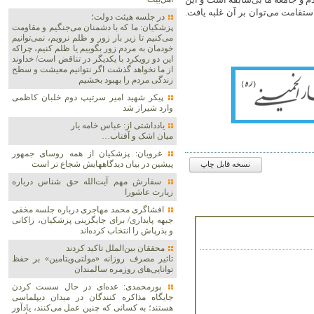
ستقامت می‌توان بر آن غلبه یافت.
در جلسه هیئت دولت؛
پزشکیان: ما که با دشمنان می‌جنگیم و مقاومت
می‌کنیم تا زیر بار زور و ظلم نرویم، نمی‌توانیم
خودمان به مردم زور بگوییم یا ظلم کنیم، چراکه
این دو رویکرد با یکدیگر در تناقض است/ خداوند
از ما نخواهد گذشت اگر نتوانیم معیشت و سطح
زندگی مردم را بهبود بخشیم
پیکر شهید امیر سرتیپ دوم خلبان کاظمی
وارد شیراز شد
یادداشتی از: عباس خامه یار
میان اشک و آفتاب…
غرویان: پزشکیان از همه روسای جمهور
پیشین در بیان دیدگاههایش شجاع تر است
نسخه قابل چاپ
سفارش مهم آیت‌الله حق شناس درباره
زیارت عاشورا
افشاگری محمد مهاجری درباره جلسه مخفی
جبهه پایداری/ برای جایگزینی پزشکیان، زاکانی
و بذرپاش را انتخاب کرده‌اند
محققان بین‌الملل تاکید کردند
تاثیر مصرف روزانه «مولتی‌ویتامین» بر حفظ
توانایی‌های روزمره سالمندان
پورمحمدی: عده‌ای در حال سست کردن
جایگاه مذاکره کنندگان در میدان دیپلماسی
هستند؛ به کسانی که چنین عمل می‌کنند، یادآور