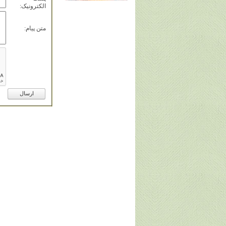
الکترونيک:
متن پيام: