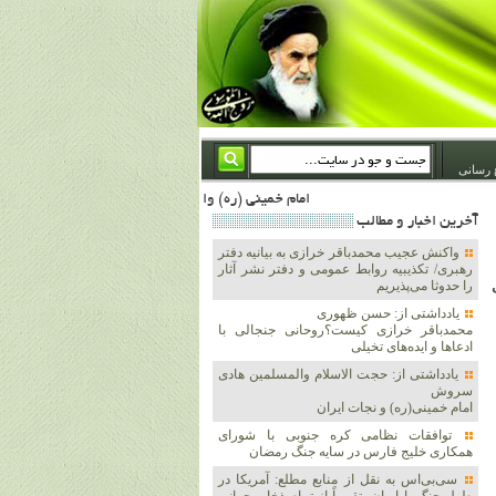
 رسانی
امام خمینی (ره) والله اسلام تمامش سیاست است؛ ***** امام شهید: به گفتار امام و کردار امام اهتمام بورزید ***** امام خمینی(ره): ان شاء الله ما اندوه دلمان را در وقت مناسب با انتقام از امریکا و آل سعود برطرف خواهیم ساخت و داغ و حسرت حلاوت این جنایت بزرگ را بر دلشان خواهیم نهاد 1367/4/29 ***** امام خمینی(رحمة الله علیه) : حکومت آل سعود، این وهابیهای پست بیخبر از خدا بسان خنجرند که همیشه از پشت در قلب مسلمانان فرو رفته‌اند 1366/5/12***** امام خمینی (ره) شهادت در راه خدا مسئله ای نیست که بشود با پیروزی در صحنه های 
آخرين اخبار و مطالب
واکنش عجیب محمدباقر خرازی به بیانیه دفتر
رهبری/ تکذیبیه روابط عمومی و دفتر نشر آثار
را حدوثا می‌پذیریم
یادداشتی از: حسن ظهوری
محمدباقر خرازی کیست؟روحانی جنجالی با
ادعاها و ایده‌های تخیلی
یادداشتی از: حجت الاسلام والمسلمین هادی
سروش
امام خمینی(ره) و نجات ایران
توافقات نظامی کره جنوبی با شورای
همکاری خلیج فارس در سایه جنگ رمضان
سی‌بی‌اس به نقل از منابع مطلع: آمریکا در