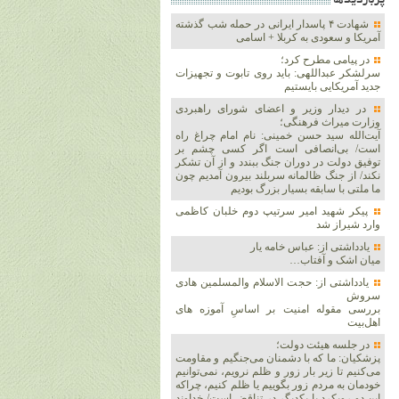
پربازديدها
شهادت ۴ پاسدار ایرانی در حمله شب گذشته
آمریکا و سعودی به کربلا + اسامی
در پیامی مطرح کرد؛
سرلشکر عبداللهی: باید روی تابوت و تجهیزات
جدید آمریکایی بایستیم
در دیدار وزیر و اعضای شورای راهبردی
وزارت‌ میراث فرهنگی؛
آیت‌الله سید حسن خمینی: نام امام چراغ راه
است/ بی‌انصافی است‌ اگر کسی چشم بر
توفیق دولت‌ در دوران جنگ ببندد و از آن تشکر
نکند/ از جنگ ظالمانه سربلند بیرون آمدیم چون
ما ملتی با سابقه بسیار بزرگ بودیم
پیکر شهید امیر سرتیپ دوم خلبان کاظمی
وارد شیراز شد
یادداشتی از: عباس خامه یار
میان اشک و آفتاب…
یادداشتی از: حجت الاسلام والمسلمین هادی
سروش
بررسی مقوله امنیت بر اساسِ آموزه های
اهل‌بیت
در جلسه هیئت دولت؛
پزشکیان: ما که با دشمنان می‌جنگیم و مقاومت
می‌کنیم تا زیر بار زور و ظلم نرویم، نمی‌توانیم
خودمان به مردم زور بگوییم یا ظلم کنیم، چراکه
این دو رویکرد با یکدیگر در تناقض است/ خداوند