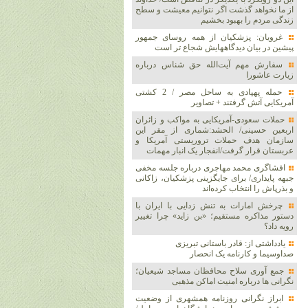
از ما نخواهد گذشت اگر نتوانیم معیشت و سطح
زندگی مردم را بهبود بخشیم
غرویان: پزشکیان از همه روسای جمهور
پیشین در بیان دیدگاههایش شجاع تر است
سفارش مهم آیت‌الله حق شناس درباره
زیارت عاشورا
حمله پهپادی به ساحل مصر / 2 کشتی
آمریکایی آتش گرفتند + تصاویر
حملات سعودی-آمریکایی به مواکب و زائران
اربعین حسینی/ الحشد:شماری از مقر این
سازمان هدف حملات تروریستی آمریکا و
عربستان قرار گرفت/انفجار یک انبار مهمات
افشاگری محمد مهاجری درباره جلسه مخفی
جبهه پایداری/ برای جایگزینی پزشکیان، زاکانی
و بذرپاش را انتخاب کرده‌اند
چرخش امارات به تنش زدایی با ایران با
دستور مذاکره مستقیم؛ «بن زاید» چرا تغییر
رویه داد؟
یادداشتی از: قادر باستانی تبریزی
صداوسیما و کارنامه یک انحصار
جمع آوری سلاح محافظان مساجد شیعیان؛
نگرانی ها درباره امنیت اماکن مذهبی
ابراز نگرانی روزنامه همشهری از وضعیت