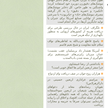
طول جنگ با ایران، تقریباً از تمام ذخایر جهانی
موشک‌های دقیق‌زن دوربرد خود استفاده کرده/
واشنگتن به طور خاص، کل ذخایر موشک‌های
«اتکمز» و «ضربه دقیق» را به کار گرفته/
مصرف موشک‌های «تاد» و «پاتریوت» با سرعتی
بیشتر از توانایی صنایع آمریکا برای جبران یا
تولید جایگزین آن‌ها، در حال انجام است
تلگراف: ایران در حال بررسی طرحی برای
دریافت هزینه از کشورهای اروپایی به منظور
نگهداری از تنگه هرمز است
پاسخ قاطع حزب‌الله به لفاظی‌های نواف
سلام علیه مقاومت و شیخ نعیم قاسم
آمریکا هشدار داد بن‌سلمان عقب نشست/
عمان میزبان رایزنی‌های غیرمستقیم برای
جلوگیری از بسته شدن باب‌المندب
یادداشتی از: رضا غبیشاوی
چرا سفر اربعین ایرانی ها اتفاق خوبی است؟
هزاران زوج‌ جوان در صف دریافت وام ازدواج
مراسم عزاداری اربعین حسینی در
دارالزهرا(س)؛
نقویان: رسانه‌های معاند از دعواهای
درون‌گروهی شیعیان در اربعین سوءاستفاده
می‌کنند/ تا زمانی که همه تابلوهای راهنمایی
اسلام از جمله عدالت، اقتصاد و اخلاق آن را پیاده
نکرده‌ایم، نمی‌توان صرفاً به جریمه و مجازات
پرداخت