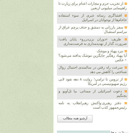
از تخریب حرم و مجازات اعدام برای زیارت تا
راهپیمایی میلیونی اربعین
افشاگری رسانه عبری از سوء استفاده
خاخام‌ها از نوجوانان در اسرائیل
سفر بارزانی به دمشق و حذف پرچم عراق از
مراسم استقبال
ظریف: «دوران بزن‌دررو» پایان یافت/
ضرورت گذار از تهدیدمداری به فرصت‌مداری
نبرد پهپاد و موشک‌
آیا پهپاد رهگیر جایگزین موشک‌ پدافند می‌شود؟
+ عکس
سرعت راه رفتن در سالمندی احتمال زوال
شناختی را کاهش می دهد
از ترومن تا ترامپ؛ روایت ۸ دهه نفوذ لابی
رژیم صهیونیستی در آمریکا
دعوت اسرائیلی از ممدانی: بیا تل‌آویو و
بجنگیم
دفتر رهبری:واکنش رهبرانقلاب به نامه
رئیس‌جمهور کذب است
آرشیو همه مطالب