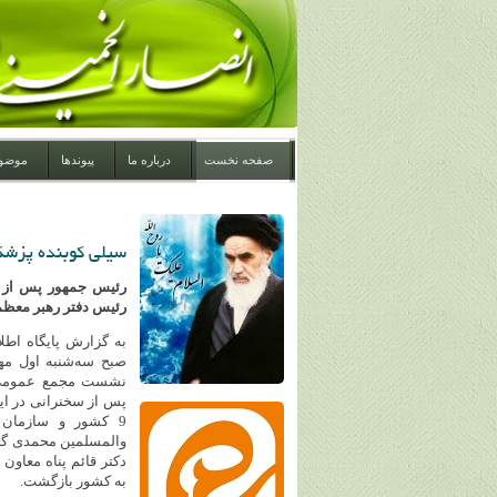
صفحه نخست
درباره ما
پیوندها
موضو
سیلی کوبنده پزشکی
رئیس جمهور پس از س
رئیس دفتر رهبر معظم 
به گزارش پایگاه اطل
صبح سه‌شنبه اول مه
نشست مجمع عمومی س
پس از سخنرانی در ای
9 کشور و سازمان ب
والمسلمین محمدی گلپ
دکتر قائم پناه معاو
به کشور بازگشت.