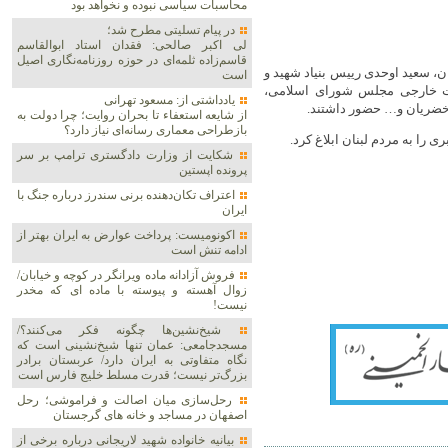
محاسبات سیاسی نبوده و نخواهد بود
در پیام تسلیتی مطرح شد؛
لی اکبر صالحی: فقدان استاد ابوالقاسم
قاسم‌زاده ثلمه‌ای در حوزه روزنامه‌نگاری اصیل
ن، سعید اوحدی رییس بنیاد شهید و
است
ست خارجی مجلس شورای اسلامی،
یادداشتی از: مسعود تهرانی
خضریان و… حضور داشتند.
از شایعه استعفاء تا بحران روایت؛ چرا دولت به
بازطراحی معماری رسانه‌ای نیاز دارد؟
را به مردم لبنان ابلاغ کرد.
شکایت از وزارت دادگستری ترامپ بر سر
پرونده اپستین
اعتراف تکان‌دهنده برنی سندرز درباره جنگ با
ایران
اکونومیست: پرداخت عوارض به ایران بهتر از
ادامه تنش است
فروش آزادانه ماده ویرانگر در کوچه و خیابان/
زوال آهسته و پیوسته با ماده ای که مخدر
نیست!
شیخ‌نشین‌ها چگونه فکر می‌کنند؟/
مسجدجامعی: عمان تنها شیخ‌نشینی است که
نگاه متفاوتی به ایران دارد/ عربستان برادر
بزرگ‌تر نیست؛ قدرت مسلط خلیج فارس است
رحل‌سازی میان اصالت و فراموشی؛ رحل
اصفهان در مساجد و خانه های گرجستان
بیانیه خانواده شهید لاریجانی درباره برخی از