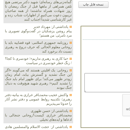
گمانه‌زنی‌های رسانه‌ای/ شهید دکتر مرتضی هیچ
نسخه قابل چاپ
تلفن همراهی از ماهها قبل از جنگ رمضان تا
روز شهادت همراه نداشتند/ از همه صاحبان
تریبون دعوت می‌کنیم از اظهارات شتاب زده و
غیر کارشناسی شدیداً اجتناب کنند
یادداشتی از: مهرداد خدیر
پیام روشن پزشکیان در گفت‌و‌گوی تصویری با
مرد نامرئی: من هستم!
روزنامه جمهوری اسلامی: قوه قضاییه باید با
روحانی معلوم الحالی که حرف دروغ به رهبری
نسبت داد برخورد کند
«ما کاری به رهبری نداریم»؛ خودسری تا کجا؟
/ زنگ خطر خودسری در سیاست
روحانی: یک اقلیتی هستند که می‌گویند «اگر
این جنگ تشدید و گسترش بیابد، امام زمان
زودتر ظهور می‌کند! برای ظهور امام باید جنگ
را تشدید کنیم»/ رهبری شهید هیچ‌وقت به دنبال
جنگ نبودند
واکنش عجیب محمدباقر خرازی به بیانیه دفتر
رهبری/ تکذیبیه روابط عمومی و دفتر نشر آثار
را حدوثا می‌پذیریم
یادداشتی از: حسن ظهوری
محمدباقر خرازی کیست؟روحانی جنجالی با
ادعاها و ایده‌های تخیلی
یادداشتی از: حجت الاسلام والمسلمین هادی