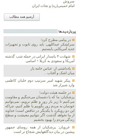
سروش
امام خمینی(ره) و نجات ایران
آرشیو همه مطالب
پربازديدها
در پیامی مطرح کرد؛
سرلشکر عبداللهی: باید روی تابوت و تجهیزات
جدید آمریکایی بایستیم
شهادت ۴ پاسدار ایرانی در حمله شب گذشته
آمریکا و سعودی به کربلا + اسامی
یادداشتی از: عباس خامه یار
میان اشک و آفتاب…
پیکر شهید امیر سرتیپ دوم خلبان کاظمی
وارد شیراز شد
در جلسه هیئت دولت؛
پزشکیان: ما که با دشمنان می‌جنگیم و مقاومت
می‌کنیم تا زیر بار زور و ظلم نرویم، نمی‌توانیم
خودمان به مردم زور بگوییم یا ظلم کنیم، چراکه
این دو رویکرد با یکدیگر در تناقض است/ خداوند
از ما نخواهد گذشت اگر نتوانیم معیشت و سطح
زندگی مردم را بهبود بخشیم
غرویان: پزشکیان از همه روسای جمهور
پیشین در بیان دیدگاههایش شجاع تر است