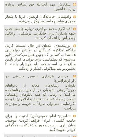
سفارش مهم آیت‌الله حق شناس درباره
زیارت عاشورا
راهپیمایی جاماندگان اربعین، فردا با شعار
محوری «باید برخاست» برگزار می‌شود
افشاگری محمد مهاجری درباره جلسه مخفی
جبهه پایداری/ برای جایگزینی پزشکیان، زاکانی
و بذرپاش را انتخاب کرده‌اند
پورمحمدی: عده‌ای در حال سست کردن
جایگاه مذاکره کنندگان در میدان دیپلماسی
هستند؛ به کسانی که چنین عمل می‌کنند، یادآور
می‌شوم که دیپلماسی برای دولت‌ها ابزار تأمین
منافع ملی است/ همه باید هوشیار باشند تا
دشمن بر تیم مذاکراتی فشار وارد نکند
مراسم عزاداری اربعین حسینی در
دارالزهرا(س)؛
نقویان: رسانه‌های معاند از دعواهای
درون‌گروهی شیعیان در اربعین سوءاستفاده
می‌کنند/ تا زمانی که همه تابلوهای راهنمایی
اسلام از جمله عدالت، اقتصاد و اخلاق آن را پیاده
نکرده‌ایم، نمی‌توان صرفاً به جریمه و مجازات
پرداخت
سامه‌یح: امام خمینی(س) امنیت را برای
جامعه کلیمیان ایران فراهم کردند/ موحدی:
ادیان الهی باید بر محور مشترکات، همگرایی
خود را تقویت کنند