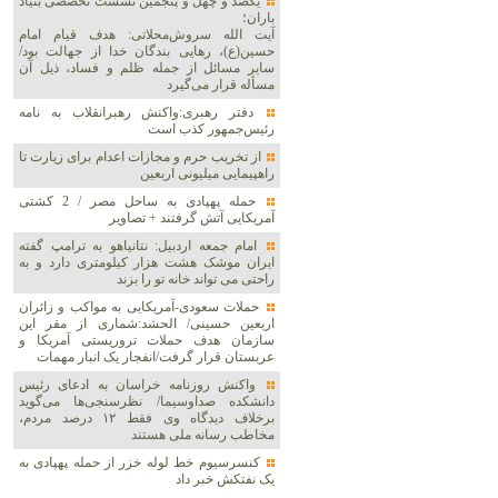
یکصد و چهل و پنجمین نشست تخصصی بنیاد
باران؛
آیت الله سروش‌محلاتی: هدف قیام امام
حسین(ع)، رهایی بندگان خدا از جهالت بود/
سایر مسائل از جمله ظلم و فساد، ذیل آن
مسأله قرار می‌گیرد
دفتر رهبری:واکنش رهبرانقلاب به نامه
رئیس‌جمهور کذب است
از تخریب حرم و مجازات اعدام برای زیارت تا
راهپیمایی میلیونی اربعین
حمله پهپادی به ساحل مصر / 2 کشتی
آمریکایی آتش گرفتند + تصاویر
امام جمعه اردبیل: نتانیاهو به ترامپ گفته
ایران موشک هشت هزار کیلومتری دارد و به
راحتی می تواند خانه تو را بزند
حملات سعودی-آمریکایی به مواکب و زائران
اربعین حسینی/ الحشد:شماری از مقر این
سازمان هدف حملات تروریستی آمریکا و
عربستان قرار گرفت/انفجار یک انبار مهمات
واکنش روزنامه خراسان به ادعای رئیس
دانشکده صداوسیما/ نظرسنجی‌ها می‌گوید
برخلاف دیدگاه وی فقط ۱۲ درصد مردم،
مخاطب رسانه ملی هستند
کنسرسیوم خط لوله خزر از حمله پهپادی به
یک نفتکش خبر داد