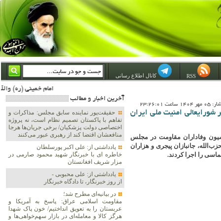
کانال اطلاع رسانی
RSS
امام خمینی (ره) والله اسلام تمامش سیاست است؛ ***** امام شهید: به گفتار امام و کردار امام اهتمام بورزید ***** امام خمینی(ره): ان شاء الله ما اندوه دلمان را در وقت مناسب با انتقام از امریکا و آل سعود برطرف خواهیم سا
آخرين اخبار و مطالب
 ساعت 23:26:01
شورایعالی امنیت ملی ایران
حقیقت‌پور نماینده سابق مجلس: مذاکرات و
تفاهم با پاکستان تصمیم نظام است، نه پروژه
اختصاصی دولت پزشکیان/ برخی جریان‌ها هرجا
منافعشان اقتضا کند از رهبری عبور می‌کنند
یون وفاداران مقاومت در مجلس
ب‌الله، جانبازان پیجری و هزاران
یادداشتی از: علی اکبر پورسلطان
اسی را اجرا کردند.
خاطره ای با خبرنگار شهید محمود صارمی در
مزار شریف افغانستان
یادداشتی از: علی محبوبی -
از روز خبرنگار، تا دادگاه خبرنگار
در بیانیه‌ای مطرح شد؛
مقاومت اسلامی عراق: پاسخ به آمریکا و
عربستان را به تعویق انداختیم/ خون پاک شهدا
هرگز کالا و معامله‌ای در بازار سهم‌خواهی‌ها و