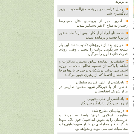
می‌ریزند
وکیل ترامپ در پرونده حق‌السکوت، وزیر
دادگستری شد
آخرین خبر از پرونده‌ی قتل حمیدرضا
رجب‌زاده مداح: ۴ نفر دستگیر شدند
خدمه ناو آبراهام لینکلن: پس از 8 ماه حضور
در دریا خسته و درمانده‌ شدیم
خرازی بعد از دروغ‌های تکذیب‌شده؛ این بار
نسخه سرنگونی دولت را پیچید / وقتی رویای
قدرت جای قانون را می‌گیرد
حقیقت‌پور نماینده سابق مجلس: مذاکرات و
تفاهم با پاکستان تصمیم نظام است، نه پروژه
اختصاصی دولت پزشکیان/ برخی جریان‌ها هرجا
منافعشان اقتضا کند از رهبری عبور می‌کنند
یادداشتی از: علی اکبر پورسلطان
خاطره ای با خبرنگار شهید محمود صارمی در
مزار شریف افغانستان
یادداشتی از: علی محبوبی -
از روز خبرنگار، تا دادگاه خبرنگار
در بیانیه‌ای مطرح شد؛
مقاومت اسلامی عراق: پاسخ به آمریکا و
عربستان را به تعویق انداختیم/ خون پاک شهدا
هرگز کالا و معامله‌ای در بازار سهم‌خواهی‌ها و
محاسبات سیاسی نبوده و نخواهد بود
ر