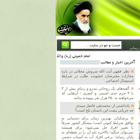
 رسانی
امام خمینی (ره) والله اسلام تمامش سیاست است؛ ***** امام شهید: به گفتار امام و کردار امام اهتمام بورزید ***** امام خمینی(ره): ان شاء الله ما اندوه دلمان را در وقت مناسب با انتقام از امریکا و آل سعود برطرف خواهیم ساخت و داغ و حسرت حلاوت این جنایت بزرگ را بر دلشان خواهیم نهاد 1367/4/29 ***** امام خمینی(رحمة الله علیه) : حکومت آل سعود، این وهابیهای پست بیخبر از خدا بسان خنجرند که همیشه از پشت در قلب مسلمانان فرو رفته‌اند 1366/5/12***** امام خمینی (ره) شهادت در راه خدا مسئله ای نیست که بشود با پیروزی در صحنه های نبرد مقایسه شود، مقام شهادت خو
آخرين اخبار و مطالب
نظر فقهی آیت الله سروش محلاتی در باره
مجازات معترضان خشونت طلب در شرایط
استیصال اجتماعی
گفته‌های یک روحانی تندرو و ردپای بیش از ۳
یا ۴ جرم جدی امنیتی و کیفری / آن‌هایی که
می‌خواهند به ۲۵۰ هزار نفر بپیوندند بدانند
یادداشتی از: محمدتقی فاضل میبدی
چه جریانی پشت این داستان تلخ است؟
پزشکیان‌: بهترین زمان برای دستیابی به
توافق شرایط کنونی است/ مشکل کشور صرفاً
با تغییر افراد حل نمی‌شود/ برای همیشه
نمی‌توان جنگید؛ بالاخره باید آن را در نقطه‌ای به
پایان رساند/ برخی افراد آب به آسیاب دشمن