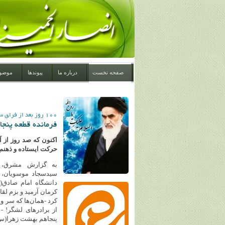
صفحه نخست
درباره ما
پیوندها
موضو
۱۰۰ روز بعد از فراق سردار مردمی؛ حاجی‌زادهٔ شهید؛
فرمانده قطعه پنجا
اکنون که صد روز از آ
حرکت ایستاده و ذهنم 
به گزارش مشرق، م
سیدسجاد موسویان، 
دانشگاه امام صادق(ع
کرد -همان‌ها که سر 
از برادرهای لشگر! 
پنجاهم بهشت زهرا(س)