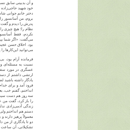
و آن بدبینی سابق نس
خود شهید حاجی‌زاده ت
دختر خانم جوانی شاسی
بروم، من آسانسور را 
پدرش را دیدم و گفت: 
نظام را؛ هیچ چیزی را
می‌گفت: «اگر شما بپر
بود. اخلاق حسن عجیب
می‌توانید این‌کارها را 
فرمانده آرام بود، بی
نسبت به مسئله‌ای واک
عسگری در مورد سفری
ارتشی داشتم از دستم
یادگار داشته باشید ل
فرود آمد و برای خد
انداختم، گفتم خب، بع
سه روز هم دست سیدحس
را باز کرد، گفت من
زندگی آدمی‌زادی ندار
دستم هم انداختم ولی 
معمولاً پرهیز دارند
تشکیلاتی، آن ساعت را 