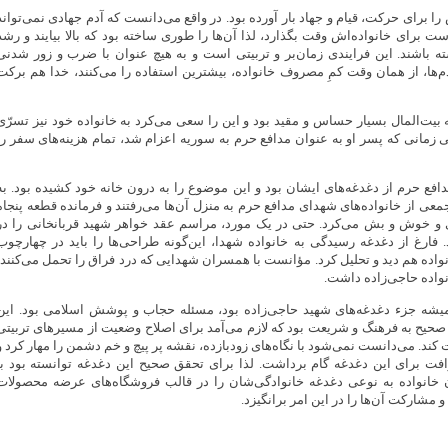
را برای حرکت، قیام و جهاد بار آورده بود. در واقع می‌دانست که آدم جهادی نمی‌تواند
 برای خانواده‌اش وقت بگذارد، لذا آن‌ها را طوری ساخته بود که بالا بیایند و رشد
ته باشند. این فرایندی زمان‌بر و تربیتی است و به هیچ عنوان با ضرب و زور شدنی
دم‌ها، از همان وقت کمِ مصروف خانواده، بیشترین استفاده را می‌کنند، خدا هم برکت
بیت‌المال بسیار حساس و مقید بود و این را سعی می‌کرد به خانواده خود نیز تسرّی
 زمانی که پسر او به عنوان مدافع حرم به سوریه اعزام شد، تمام هزینه‌های سفر را
افع حرم از دغدغه‌های ایشان بود و این موضوع را به درون خانه خود کشیده بود. به
معی از خانواده‌های شهدای مدافع حرم به منزل آن‌ها می‌رفتند و فرمانده قطعه پنجاه
ی و خوش و بش می‌کرد. حتی در یک مورد، مراسم عقد خواهر شهید قربانخانی را در
 فارغ از دغدغه رسیدگی به خانواده شهدا، این‌گونه طراحی‌ها را باید در چهارچوب
واده هم دید و تحلیل کرد. مؤانست با همسران شهدایی که درد فراق را تحمل می‌کنند،
انواده حاجی‌زاده داشت.
یشه جزء دغدغه‌های شهید حاجی‌زاده بود، مسئله حجاب و پوشش اسلامی بود. این
 صحیح به فرهنگ و شریعت بود که لازم می‌آمد برای اصلاح وضعیت از مسیرهای تربیتی
کند. می‌دانست نمی‌شود با نگاه‌های زودبازده، نقشه پر پیچ و خم دشمن را مهار کرد و
فت برای این دغدغه گام برداشت. لذا برای تحقق صحیح این دغدغه توانسته بود با
انواده به نوعی دغدغه خانوادگی‌شان را در قالب فروشگاه‌های عرضه محصولات
مشارکت آن‌ها را در این امر برانگیزد.