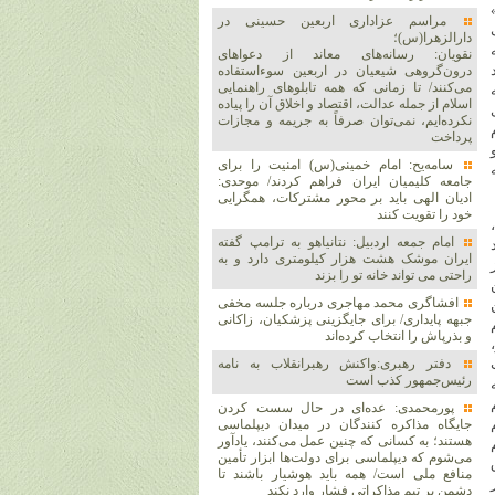
مراسم عزاداری اربعین حسینی در
دارالزهرا(س)؛
نقویان: رسانه‌های معاند از دعواهای
درون‌گروهی شیعیان در اربعین سوءاستفاده
می‌کنند/ تا زمانی که همه تابلوهای راهنمایی
اسلام از جمله عدالت، اقتصاد و اخلاق آن را پیاده
نکرده‌ایم، نمی‌توان صرفاً به جریمه و مجازات
پرداخت
سامه‌یح: امام خمینی(س) امنیت را برای
جامعه کلیمیان ایران فراهم کردند/ موحدی:
ادیان الهی باید بر محور مشترکات، همگرایی
خود را تقویت کنند
امام جمعه اردبیل: نتانیاهو به ترامپ گفته
ایران موشک هشت هزار کیلومتری دارد و به
راحتی می تواند خانه تو را بزند
افشاگری محمد مهاجری درباره جلسه مخفی
جبهه پایداری/ برای جایگزینی پزشکیان، زاکانی
و بذرپاش را انتخاب کرده‌اند
دفتر رهبری:واکنش رهبرانقلاب به نامه
رئیس‌جمهور کذب است
پورمحمدی: عده‌ای در حال سست کردن
جایگاه مذاکره کنندگان در میدان دیپلماسی
هستند؛ به کسانی که چنین عمل می‌کنند، یادآور
می‌شوم که دیپلماسی برای دولت‌ها ابزار تأمین
ق
منافع ملی است/ همه باید هوشیار باشند تا
دشمن بر تیم مذاکراتی فشار وارد نکند