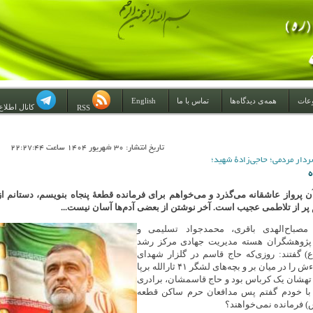
عات
همه‌ی دیدگاه‌ها
تماس با ما
English
کانال اطلاع
RSS
تاريخ انتشار: 30 شهريور 1404 ساعت 22:27:44
ه
ن پرواز عاشقانه می‌گذرد و می‌خواهم برای فرمانده قطعۀ پنجاه بنویسم، دستانم از
پر از تلاطمی عجیب است. آخر نوشتن از بعضی آدم‌ها آسان نیست...
صباح‌الهدی باقری، محمدجواد تسلیمی و
پژوهشگران هسته مدیریت جهادی مرکز رشد
) گفتند: روزی‌که حاج قاسم در گلزار شهدای
کرمان آرمید و بزم لقاءش را در میان بر و بچه‌های لشگر ۴۱ ثارالله برپا
و تهشان یک کرباس بود و حاج قاسمشان، برادری
- با خودم گفتم پس مدافعان حرم ساکن قطعه
 فرمانده نمی‌خواهند؟