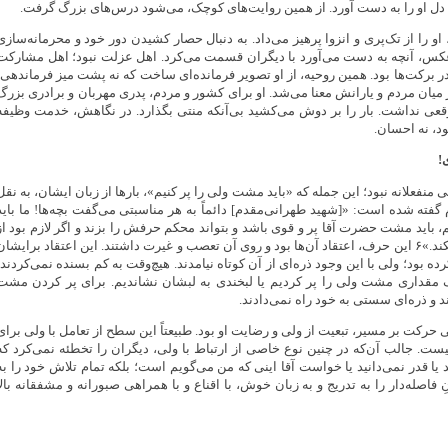
دل او را به دست آورد. از همین روایت‌های کوچک، می‌شود درس‌های بزرگ گرفت.
 را از تک‌پری و انزوا پرهیز می‌داد. به دنبال حصار کشیدن دور خود و محرمانه‌سازی
عکس، آنچه به دست می‌آورد با دیگران قسمت می‌کرد. اهل عزلت نبود؛ اهل مشارکت
ر برکت‌ها بود. همین روحیه، از او تصویر فرمانده‌ای ساخت که نه پشت میز فرماندهی،
میان مردم و یارانش معنا می‌شد. او برای کشور و مردم، پدری مهربان و برادری بزرگ
وقعی نداشت. بار را بر دوش می‌کشید بی‌آنکه منتی بگذارد. در نگاهش، خدمت وظیفه
بود، نه احسان.
!
ی منفعلانه نبود؛ این جمله که «باید مشت ولی را پر کنیم»، بارها از زبان ایشان، به نقل
گفته شده است: «[شهید طهرانی‌مقدم] دائماً به هر مناسبتی می‌گفت بچه‌ها! ما باید
، باید مشت حضرت آقا پر و قوی باشد و بتواند محکم حرفش را بزند و اگر لازم بود از
مشتش استفاده هم بکند.»۶ این حرف، اعتقاد آن‌ها بود و روی آن تعصب و غیرت داشتند. این اعتقاد برایشان
ده بود؛ ولی با این وجود ذره‌ای از آن کوتاه نیامدند. هیچ‌وقت به کم بسنده نمی‌کردند؛
یک مقداری مشت ولی را پر کردیم یا لبخندی به لبشان نشاندیم. برای پر کردن مشت
ند و ذره‌ای سستی به خود راه نمی‌دادند.
حرکت بر مسیر، تبعیت از ولی و رضایت او بود. طبیعتاً این سطح از تعامل با ولی برای
ست. جالب آن‌که در چنین نوع خاصی از ارتباط با ولی، دیگران را تخطئه نمی‌کرد که
 یا قدر نمی‌دانید یا خواست آقا اینی که من می‌گویم است؛ بلکه تمام تلاش خود را به
 فاصله‌دار را به تدریج و به زبان خوش، با اقناع و با همراهی صبورانه و مشفقانه بالا