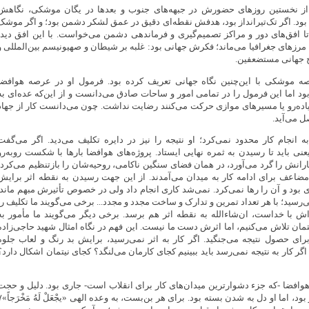
 از نخستین روزهای حضورش در جبهه‌های جنوب و بعدها در یگان موشکی، نگاهش
ود. اگر تک‌تیرانداز بود، هدفش نقطه‌ای دقیق در عمق لشکر دشمن بود؛ و اگر موشک
 افق‌های دور و مراکز تصمیم‌گیری و فرماندهی دشمن می‌خواست. با این افق دید،
 مرزهای جغرافیا می‌ماند؛ فکرش جهانی بود: غلبه بر شیطان و صهیونیسم بین‌المللی و
ج جهانی مستضعفین.
ه موشکی با این‌چنین نگاه جهانی تعریف کرده بود. فرمول او در عرصه هوافضا
ود اما این فرمول را در تمامی امور و ساحات صادق می‌دانست و از این‌که عده‌ای به
اده‌رو یا مسیرهای موازی حرکت می‌کنند رضایت نداشت. چون می‌دانست کار از جهاد
 می‌آید.
ه انجام کار محدود نمی‌کرد؛ او نتیجه را نیز در دایره تکلیف می‌دید. اگر می‌گفت
عنی باید تا رسیدن به ثمره نهایی ایستاد. پروژه‌های هوافضا بارها با شکست روبه‌رو
یارانش را گرد می‌آورد، در همان فضای سنگین ناکامی، روحیه‌شان را بازتنظیم می‌کرد؛
 مضاعف برای ادامه کار به میدان می‌آمدند. از این جهت رسیدن به نقطه اثر برایش
بود و آن را رها نمی‌کرد. نمی‌شد کاری انجام داد ولی در خصوص تأثیرش مبهم ماند.
ی‌رسید؛ با هر تعداد تمرین و تدارک و ساخت مجدد و مجدد... برخی می‌گویند ما تکلیف را
‌اش با خداست، ان‌شاءالله به نقطه اثر هم برسد. برخی دیگر می‌گویند ما مأمور به
تمان تلاش می‌کنیم، اما اثرش دست ما نیست. این فهم در نگاه امثال شهید حاجی‌زاده
رای حصول نتیجه می‌جنگید. اگر کار به اثر نمی‌رسید، برایش بد رنگ و لعاب جلوه
 اگر کار به نتیجه نمی‌رسد باید ببینیم کجای کارمان می‌لنگد؟ کجای نیتمان اشکال دارد؟
وافضا -که جزء دشوارترین میدان‌های کار برای انقلاب است- جاری بود. دلیل و حجت
برای نشدن هم بسیار بود، اما او دل به شدن بسته