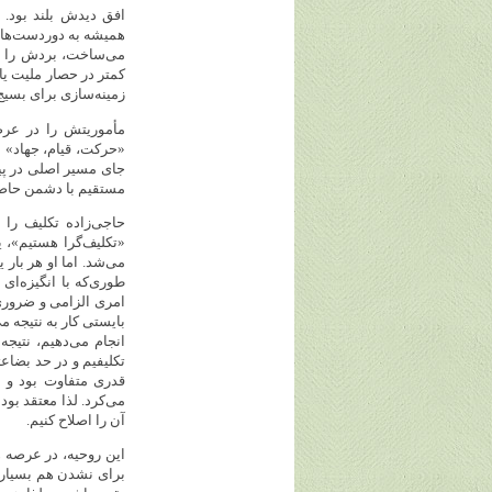
افق دیدش بلند بود.
همیشه به دوردست‌ها ب
می‌ساخت، بردش را تا
کمتر در حصار ملیت یا
زمینه‌سازی برای بسی
مأموریتش را در عرص
«حرکت، قیام، جهاد» ب
جای مسیر اصلی در پی
مستقیم با دشمن حاصل
حاجی‌زاده تکلیف را ب
«تکلیف‌گرا هستیم»، ی
می‌شد. اما او هر بار 
طوری‌که با انگیزه‌ای
امری الزامی و ضروری 
بایستی کار به نتیجه م
انجام می‌دهیم، نتیجه
تکلیفیم و در حد بضاع
قدری متفاوت بود و ب
می‌کرد. لذا معتقد بود
آن را اصلاح کنیم.
این روحیه، در عرصه ه