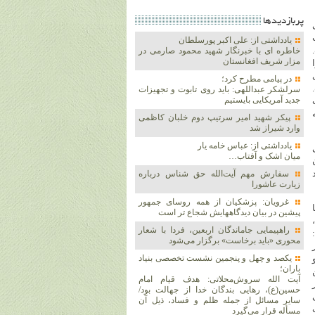
پربازديدها
یادداشتی از: علی اکبر پورسلطان
خاطره ای با خبرنگار شهید محمود صارمی در
مزار شریف افغانستان
در پیامی مطرح کرد؛
سرلشکر عبداللهی: باید روی تابوت و تجهیزات
جدید آمریکایی بایستیم
پیکر شهید امیر سرتیپ دوم خلبان کاظمی
وارد شیراز شد
یادداشتی از: عباس خامه یار
میان اشک و آفتاب…
سفارش مهم آیت‌الله حق شناس درباره
زیارت عاشورا
غرویان: پزشکیان از همه روسای جمهور
پیشین در بیان دیدگاههایش شجاع تر است
راهپیمایی جاماندگان اربعین، فردا با شعار
محوری «باید برخاست» برگزار می‌شود
یکصد و چهل و پنجمین نشست تخصصی بنیاد
باران؛
آیت الله سروش‌محلاتی: هدف قیام امام
حسین(ع)، رهایی بندگان خدا از جهالت بود/
سایر مسائل از جمله ظلم و فساد، ذیل آن
مسأله قرار می‌گیرد