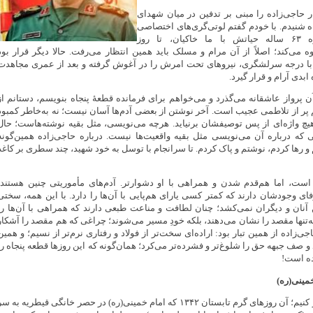
ر حاجی‌زاده را مبنی بر تدفین در میان شهدای
ه شنیدم. با خودم گفتم لوتی‌گری‌های اختصاصی
حاجی‌زاده مثل دوره ۶۳ ساله حیاتش با ما خاکیان، تا روز
می‌کند؛ اصلاً از آن مرام و مسلک باید همین انتظار می‌رفت. حالا دیگر قرار بود
، با درجه سرلشگری، نیروهای تحت امرش را در آغوش گرفته و بعد از عمری مجاهدت
ابدی آرام و قرار گیرد.
ن پرواز عاشقانه می‌گذرد و می‌خواهم برای فرمانده قطعۀ پنجاه بنویسم، دستانم از
پر از تلاطمی عجیب است. آخر نوشتن از بعضی آدم‌ها آسان نیست؛ نه به‌خاطر کمبود
 هیچ واژه‌ای از پس توصیفشان برنیاید. هرچه می‌نویسی، مثل بقیه نوشته‌هاست؛ حال
ی که درباره آن می‌نویسی مثل بقیه واقعیت‌ها نیست. درباره حاجی‌زاده همین‌گونه
 و رها کردم، نوشتم و پاک کردم. تا سرانجام با توسل به خود شهید، چند سطری بر کاغذ
 است، اما هم‌قدم شدن و همراهی با او دشوارتر. آدم‌های مأموریتی چنین هستند؛
رفای وجودشان دارند که کمتر کسی یارای هم‌پایی با آن‌ها را دارد. با این همه، سختی
 آنان و دیگران نمی‌کشد؛ چنان لطافت و مناعت طبعی دارند که همراهی با آن‌ها را
نه‌تنها مقصد را نشان می‌دهند، بلکه خودِ مسیر می‌شوند؛ چراغی که هم مقصد را آشکار
اجی‌زاده از همین تبار بود: اراده‌ای سخت‌تر از فولاد و رفتاری نرم‌تر از نسیم؛ و همین
د و صف جبهه حق را شلوغ‌تر و فشرده‌تر می‌کرد؛ همان‌گونه که این روزها قطعه پنجاه را
ده است!
مینی(ره)
بگذارید از گهواره آغاز کنیم؛ آن روزهای گرم تابستان ۱۳۴۲ که امام خمینی(ره) در حصر خانگی قیطریه به س