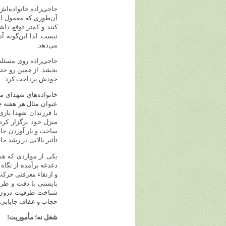
حاجی‌زاده خانواده‌اش 
آن‌طوری که معمول است
کنند و کمتر توقع داش
نیست. لذا این‌گونه آ
می‌دهد.
حاجی‌زاده روی مسئله 
بخشد. از همین رو حتی
خودش پرداخت کرد.
خانواده‌های شهدای مد
عنوان مثال هر هفته ج
با فرزندان شهدا باز
منزل خود برگزار کرد.
ساخت و بار آوردن خان
تأثیر بالایی در رشد خ
یکی از مواردی که هم
دغدغه برآمده از نگاه
و ارتقاء معرفتی حرکت 
بایستی با دقت و ظرا
شناخت ظرفیت درون خ
حجاب و عفاف جایابی و 
شغل نه؛ مأموریت!