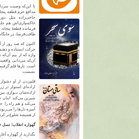
تا این‌که وصیت سردا
مدافع حرم قطعه پنجا
خاکسپاری‌اش هم جلوه 
فرمانده قطعهٔ پنجاه
طاقت‌فرسا، در جایگاه 
اکنون که صد روز از آ
حرکت ایستاده و ذهنم 
واژه که از بیم آن‌که
آن‌که می‌دانی واقعیت
است. بارها قلم گرفتم
نشست.
قلم‌زدن از او دشوار
اراده‌ای استوار در ژ
اراده‌شان دیواری بین
شیرین می‌کند. اینان 
می‌کند و هم راه را. ح
آمیزه دل‌ها را می‌ربو
از همیشه شلوغ‌تر کر
گهواره انقلاب؛ نسل خ