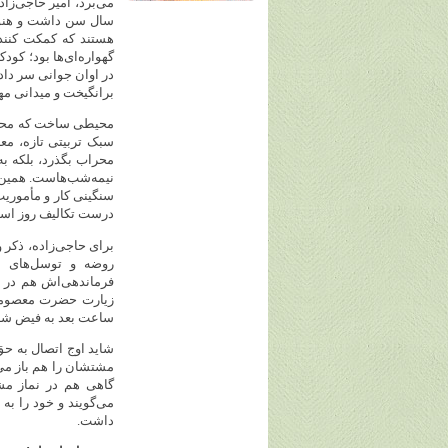
می‌برد، امیر حاجی‌زاد
سال سن داشت و هنوز 
هستند که کمکت کنند؟
در اوان جوانی سر داد.
برانگیخت و میدانی مهی
محیطی ساخت که محراب
سبک تربیتی تازه، معن
محراب بگذرد، بلکه ب
سنگینی کار و مأموریت
درست تکالیف روز اس
برای حاجی‌زاده، ذکر و
روضه و توسل‌های م
فرماندهی‌اش هم در ج
زیارت حضرت معصومه(
ساعت بعد به فیض شه
شاید اوج اتصال به حق
مشتشان را هم باز می‌ک
گاهی هم در نماز مش
می‌گویند و خود را به 
داشت.