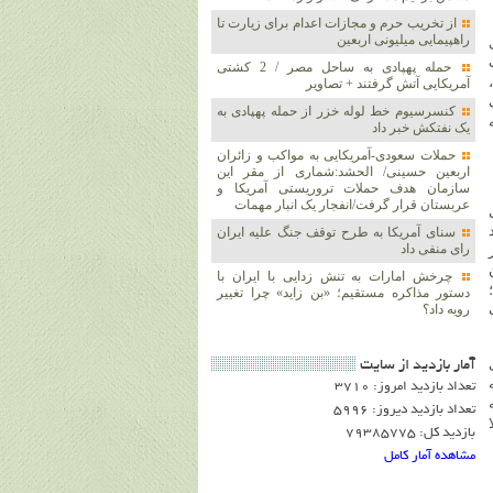
از تخریب حرم و مجازات اعدام برای زیارت تا
راهپیمایی میلیونی اربعین
حمله پهپادی به ساحل مصر / 2 کشتی
آمریکایی آتش گرفتند + تصاویر
کنسرسیوم خط لوله خزر از حمله پهپادی به
یک نفتکش خبر داد
حملات سعودی-آمریکایی به مواکب و زائران
اربعین حسینی/ الحشد:شماری از مقر این
سازمان هدف حملات تروریستی آمریکا و
عربستان قرار گرفت/انفجار یک انبار مهمات
سنای آمریکا به طرح توقف جنگ علیه ایران
رای منفی داد
چرخش امارات به تنش زدایی با ایران با
دستور مذاکره مستقیم؛ «بن زاید» چرا تغییر
رویه داد؟
آمار بازديد از سايت
تعداد بازدید امروز: 3710
تعداد بازدید دیروز: 5996
بازدید کل: 79385775
مشاهده آمار کامل