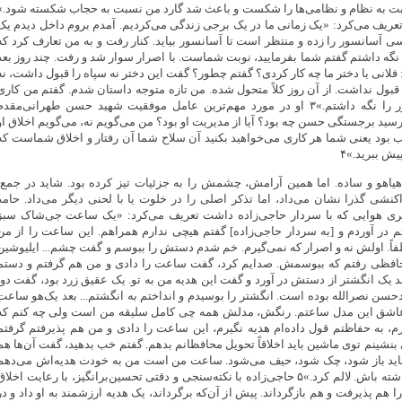
بت به نظام و نظامی‌ها را شکست و باعث شد گارد من نسبت به حجاب شکسته شود.»
عریف می‌کرد: «یک زمانی ما در یک برجی زندگی می‌کردیم. آمدم بروم داخل دیدم یک
 آسانسور را زده و منتظر است تا آسانسور بیاید. کنار رفت و به من تعارف کرد که
نگه داشتم گفتم شما بفرمایید، نوبت شماست. با اصرار سوار شد و رفت. چند روز بعد
فلانی با دختر ما چه کار کردی؟ گفتم چطور؟ گفت این دختر نه سپاه را قبول داشت، نه
 قبول نداشت. از آن روز کلاً متحول شده. من تازه متوجه داستان شدم. گفتم من کاری
نکردم، فقط آسانسور را نگه داشتم.»۳ او در مورد مهم‌ترین عامل موفقیت شهید حسن طهرانی‌مقدم
سید برجستگی حسن چه بود؟ آیا از مدیریت او بود؟ من می‌گویم نه، می‌گویم اخلاق او
 بود یعنی شما هر کاری می‌خواهید بکنید آن سلاح شما آن رفتار و اخلاق شماست که
پیش ببرید.»۴
‌هیاهو و ساده. اما همین آرامش، چشمش را به جزئیات تیز کرده بود. شاید در جمع،
نشی گذرا نشان می‌داد، اما تذکر اصلی را در خلوت یا با لحنی دیگر می‌داد. حامد
 هوایی که با سردار حاجی‌زاده داشت تعریف می‌کرد: «یک ساعت جی‌شاک سبز
 در آوردم و [به سردار حاجی‌زاده] گفتم هیچی ندارم همراهم. این ساعت را از من
طفاً. اولش نه و اصرار که نمی‌گیرم. خم شدم دستش را ببوسم و گفت چشم... ایلیوشین
احافظی رفتم که ببوسمش. صدایم کرد، گفت ساعت را دادی و من هم گرفتم و دستم
د یک انگشتر از دستش در آورد و گفت این هدیه من به تو. یک عقیق زرد بود، گفت دو،
ن نصرالله بوده است. انگشتر را بوسیدم و انداختم به انگشتم... بعد یک‌هو ساعت
 عاشق این مدل ساعتم. رنگش، مدلش همه چی کامل سلیقه من است ولی چه کنم که
م، به حفاظتم قول داده‌ام هدیه نگیرم، این ساعت را دادی و من هم پذیرفتم گرفتم
بنشینم توی ماشین باید اخلاقاً تحویل محافظانم بدهم. گفتم خب بدهید، گفت آن‌ها هم
 و باید باز شود، چک شود، حیف می‌شود. ساعت من است من به خودت هدیه‌اش می‌دهم
دو تا یادگاری از من داشته باش. لالم کرد.»۵ حاجی‌زاده با نکته‌سنجی و دقتی تحسین‌برانگیز، با رعایت اخلا
هم پذیرفت و هم بازگرداند. پیش از آن‌که برگرداند، یک هدیه ارزشمند به او داد و در