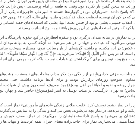
ه (که بعدها، فرمانده‌اش او را امیرعلی نامید) در محله‌ای پایین شهر تهران، کمتر از دو
لب به سخن گفتن باز نکرده بود. وقتی به طعنه از امام پرسیدند: «پس یارانت کجا
» پاسخ دادند: «سربازان من در گهواره‌ها هستند.» امیرعلی حاجی‌زاده یکی از آن
گهواره‌ای‌ها بود؛ کودکی که در کوران نهضت، لحظه‌به‌لحظه قد کشید و طنین ن
 انقلاب خمینی، بعثتی نو بود از جنس بعثت انبیا. بعثتی که استعدادهای خفته انسانی را
ا کرد که چنین استعدادهایی در آن پرورش یافتند و به اوج انسانیت رسیدند.
 نمازش در میانه میدان درگیری بود و سفره افطارش در کنج بیغوله پابرهنگان. این
ویتی می‌آفرید که عبادت و جهاد را در هم می‌تنید؛ نه آن‌که کسی به بهانه میدان از
ه عکس؛ در این مکتب، برداشتن گوشه‌ای از بار رسالت نبوی، مستلزم سوخت‌رسانی
نیمه‌شب‌هاست. همین است که در پس «قُمِ اللَّیلَ إِلَّا قَلِیلًا»۱ می‌فرماید: «إِنَّ لَکَ فِی النَّهَ
 به هیچ وجه توجیهی برای کم گذاشتن در عبادات نیست، بلکه لازمه مهمی برای انجام
ت.
 مناجات، جزئی جدایی‌ناپذیر از زندگی بود. ذکر مدام، مناجات‌های نیمه‌شب، هیئت‌های
داوم، سوختِ روزهای پرکارش بودند و برای آن‌ها برنامه داشت. حتی محیط
وار روضه و ندبه و احیاء امر اهل بیت(ع) بود. معروف است روز پیش از شهادت، از
س) به تهران بازگشت، در هیئت توسل به امیرالمؤمنین(ع) حاضر شد و چهار، پنج
ادت رسید.
 را در نماز بشود توصیف کرد. خلوت طلایی زندگی «آدم‌های مأموریتی» نماز است که
ند و لو می‌دهد. در نماز بچه می‌شوند، بغض می‌کنند و بندگی را به نمایش می‌گذارند.
تشان پر می‌شود و پاسخ نادانسته‌هایشان را می‌گیرند. در نماز، ضعف خویش را
مبدأ هستی می‌سپارند. نماز برای حاجی‌زاده معنای جبران همه غربت‌ها و تنهایی‌ها را