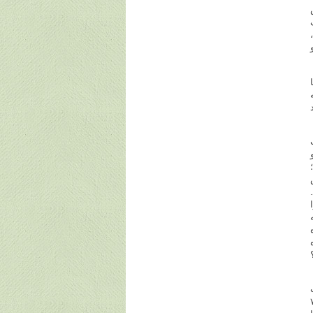
 بود. برای هر بن‌بست، به وعده الهی «یجْعَلْ لَهُ مَخْرَجاً»۷