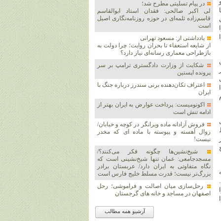
در پیام تسلیتی مطرح شد؛
لی اکبر صالحی: فقدان استاد ابوالقاسم
قاسم‌زاده ثلمه‌ای در حوزه روزنامه‌نگاری اصیل
است
وای «الله اکبر» ۲۲ بهمن ۵۷ را
یادداشتی از: مسعود تهرانی
از شایعه استعفاء تا بحران روایت؛ چرا دولت به
بازطراحی معماری رسانه‌ای نیاز دارد؟
شکایت از وزارت دادگستری ترامپ بر سر
پرونده اپستین
اعتراف تکان‌دهنده برنی سندرز درباره جنگ با
ارِ سَبْحًا طَوِیلًا».۲ لذا
ایران
اکونومیست: پرداخت عوارض به ایران بهتر از
ادامه تنش است
فروش آزادانه ماده ویرانگر در کوچه و خیابان/
زوال آهسته و پیوسته با ماده ای که مخدر
نیست!
شیخ‌نشین‌ها چگونه فکر می‌کنند؟/
مسجدجامعی: عمان تنها شیخ‌نشینی است که
نگاه متفاوتی به ایران دارد/ عربستان برادر
بزرگ‌تر نیست؛ قدرت مسلط خلیج فارس است
رحل‌سازی میان اصالت و فراموشی؛ رحل
اصفهان در مساجد و خانه های گرجستان
آرشیو همه مطالب