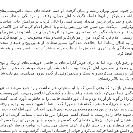
 جنوب شهر تهران ریشه و بنیان گرفت. او همه خصلت‌های مثبت داش‌مشتی‌های
 داشت و هرگز از آن‌ها فاصله نگرفت؛ اهل جبران، رفاقت و مردانگی. منتظر محبت
می‌کرد و چند برابر بازپس می‌داد. پشت کسی را خالی کردن، در مرامش جایی نداشت.
وکراینی، می‌گفت من همین چند روز پیش رفتم و با افتخار اعلام کردم که عین الاسد را
ک افسر جزء پاسخگو باشد. به تعبیری نمی‌شود آفرینش برای من باشد و نفرینش برای
 رسمی اعلام کرد که گردن من از مو باریک‌تر است و تمام مسئولیت را بر عهده گرفت.
ا به اطلاع رساند؛ اما مخالفت شد؛ گویا مسیر سعادت از همین پیچ و خم‌های سخت
و مردانگی پایین‌شهری، نفوذش را در قلب مردم بیشتر کرد و به تعبیر همسر همیشه
مضا کرد.
 رفیق‌بازی بود، اما نه برای خوش‌گذرانی‌های بی‌حاصل. دورهمی‌های او رنگ و بوی
 جمع‌های صمیمی، اهل بگوبخند بود، اما همیشه پای معرفت و شناخت هم به میان
گین و رسمی می‌کردند و نه سبک و بی‌ثمر؛ وقتی از گعده بیرون می‌آمدی، هم دلت شاد
ک پله بالاتر رفته‌ای.
شش باز بود که وقتی کسی که با او سنخیتی هم نداشت وارد جمع می‌شد نه تنها
ینی فضا نمی‌کرد، بلکه شیفته مناعت طبع و گشودگی اخلاقش می‌شد. این وضعیت،
را این‌گونه بار آورده بود و به آن باور داشت. خانمی را به خاطر می‌آورم که می‌گفت:
شهید حاجی‌زاده هستم.» گفته شد چطور؟ گفت: «ما با شهید همسایه بودیم و رفتار
ی‌دیدیم. یک روز پایین مجتمع مسکونی دیدم روی تابلوی اعلانات، کلی اطلاعیه ترحیم و
شهید حاجی‌زاده رسید، به ایشان گفتم: سردار! عزرائیل دنبال شما می‌گردد، اما این
از شنیدن این حرف آن‌چنان خنده‌ای کرد که من جا خوردم. چنین برخوردی از یک سردار
م غیرمنتظره بود و تا حدی خارج از عرف به‌نظر می‌رسید. این تواضع و رفتار خودمانی
 مرز دانش هوافضا حرکت می‌کرد و خواب از چشمان اسرائیل گرفته بود، به دلم نشست