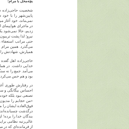
بچه‌محل با مرام!
شخصیت حاجی‌زاده در
پایین‌شهر را با خود
نمی‌ماند، خود آغاز 
در ماجرای هواپیمای ا
زدیم، حالا نمی‌شود ی
نیرو؛ لذا پشت تریبون
حتی مراتب استعفاء ر
می‌گذرد. همین مرام 
همیارش، شهادتش را ا
حاجی‌زاده اهل گعده و
خدایی داشت. در همان
می‌آمد. جمع را نه سن
بود و هم حس می‌کردی ی
در رفتارش طوری آغو
احساس بیگانگی و سنگ
تصنعی نبود بلکه خودش 
«من حجابم را مدیون 
فوق‌العاده ایشان را م
درگذشت چسبانده‌اند. 
بندگان خدا را برده! 
عالی‌رتبه نظامی برای
از فرمانده‌ای که در